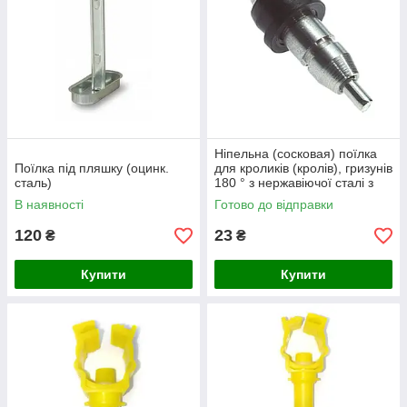
Ніпельна (сосковая) поїлка
Поїлка під пляшку (оцинк.
для кроликів (кролів), гризунів
сталь)
180 ° з нержавіючої сталі з
прокладкою
В наявності
Готово до відправки
120
23
₴
₴
Купити
Купити