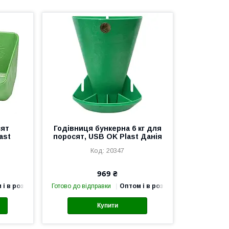
сят
Годівниця бункерна 6 кг для
ast
поросят, USB OK Plast Данія
20347
969 ₴
 і в роздріб
Готово до відправки
Оптом і в роздріб
Купити