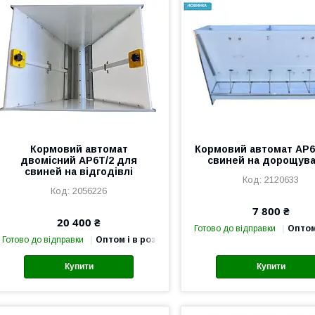
Кормовий автомат
Кормовий автомат AP
двомісний AP6T/2 для
свиней на дорощув
свиней на відгодівлі
2120633
2056226
7 800 ₴
20 400 ₴
Готово до відправки
Оптом
Готово до відправки
Оптом і в роздріб
Купити
Купити