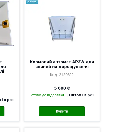
т
Кормовий автомат AP3W для
для
свиней на дорощування
лі
2120622
5 600 ₴
Готово до відправки
Оптом і в роздріб
 і в роздріб
Купити