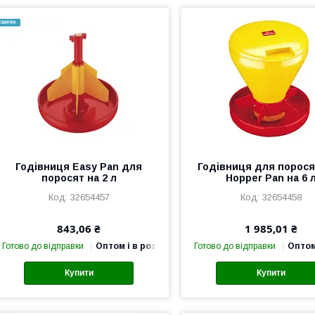
Годівниця Easy Pan для
Годівниця для порося
поросят на 2 л
Hopper Pan на 6 
32654457
32654458
843,06 ₴
1 985,01 ₴
Готово до відправки
Оптом і в роздріб
Готово до відправки
Оптом
Купити
Купити