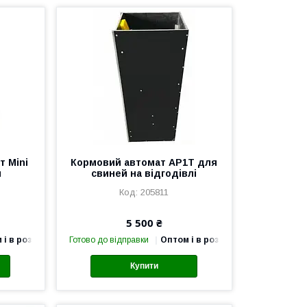
т Mini
Кормовий автомат AP1T для
л
свиней на відгодівлі
205811
5 500 ₴
 і в роздріб
Готово до відправки
Оптом і в роздріб
Купити