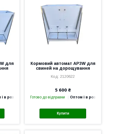
6W для
Кормовий автомат AP3W для
ання
свиней на дорощування
2120622
5 600 ₴
 і в роздріб
Готово до відправки
Оптом і в роздріб
Купити