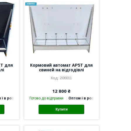
3T для
Кормовий автомат AP5T для
лі
свиней на відгодівлі
206011
12 800 ₴
 і в роздріб
Готово до відправки
Оптом і в роздріб
Купити