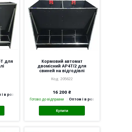
6T для
Кормовий автомат
лі
двомісний AP4T/2 для
свиней на відгодівлі
205622
16 200 ₴
 і в роздріб
Готово до відправки
Оптом і в роздріб
Купити