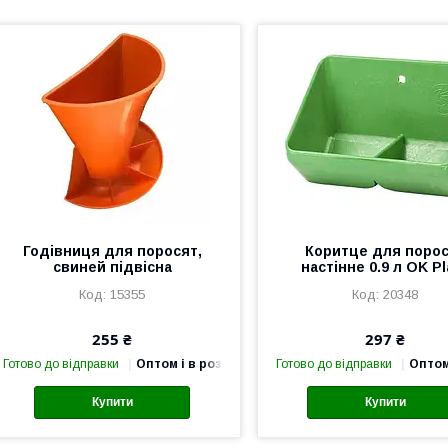
Годівниця для поросят,
Коритце для поро
свиней підвісна
настінне 0.9 л OK Pl
15355
20348
255 ₴
297 ₴
Готово до відправки
Оптом і в роздріб
Готово до відправки
Оптом
Купити
Купити