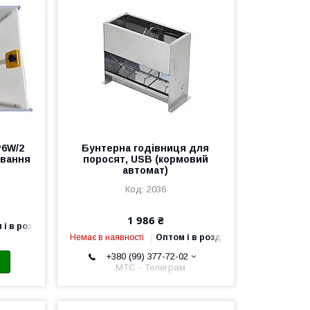
P6W/2
Бунтерна годівниця для
ування
поросят, USB (кормовий
автомат)
2036
1 986 ₴
 і в роздріб
Немає в наявності
Оптом і в роздріб
+380 (99) 377-72-02
МТС - Телеграм