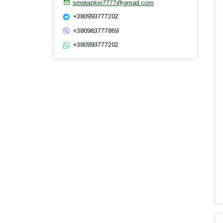
smetankin7777@gmail.com
+380993777202
+380963777869
+380993777202