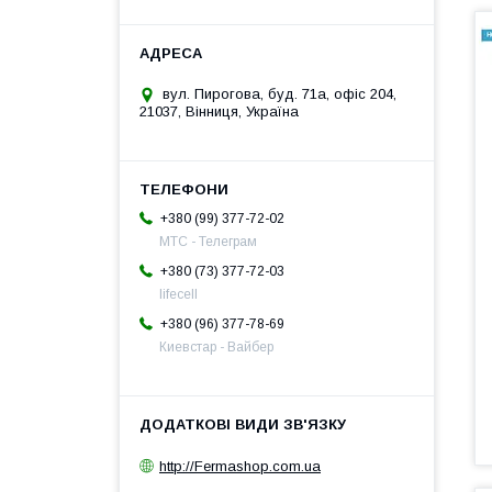
вул. Пирогова, буд. 71а, офіс 204,
21037, Вінниця, Україна
+380 (99) 377-72-02
МТС - Телеграм
+380 (73) 377-72-03
lifecell
+380 (96) 377-78-69
Киевстар - Вайбер
http://Fermashop.com.ua