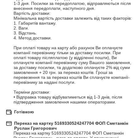
1-3 дня. Посилки за передоплатою, відправляються після 
внесення передоплати, наступного дня.

Вартість доставки:

Мінімальна вартість доставки залежить від таких факторів:

1. Габаритів вантажу.

2. Ваги.

3. Відстань.

4. Метод доставки.

При оплаті товару на карту або рахунок Ви оплачуєте 
компанії перевізнику тільки за доставку посилки. При 
оплаті товару післяплатою (у відділенні пошти), Ви 
оплачуєте компанії перевізнику суму Вашого замовлення, 
за доставку посилки, та додатково оплачуєте 2% від суми 
замовлення + 20 грн. за переказ коштів. Гроші за 
перевезення та за переказ коштів Ви сплачуєте компанії-
перевізнику за надані послуги.

Терміни доставки:

• Відправка товару відбуватиметься від 1-3 днів, після 
підтвердження замовлення нашими операторами.
Готівкою
Переказ на картку 5169330524247704 ФОП Сметанкін
Руслан Григорович
Переказ на картку 5169330524247704 ФОП Сметанкін 