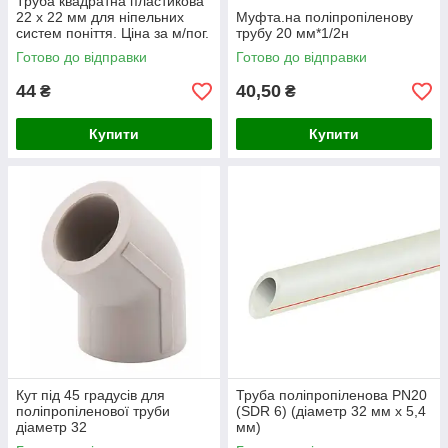
Труба квадратна пластикова
22 х 22 мм для ніпельних
Муфта.на поліпропіленову
систем поніття. Ціна за м/пог.
трубу 20 мм*1/2н
Готово до відправки
Готово до відправки
44
40,50
₴
₴
Купити
Купити
Кут під 45 градусів для
Труба поліпропіленова PN20
поліпропіленової труби
(SDR 6) (діаметр 32 мм х 5,4
діаметр 32
мм)