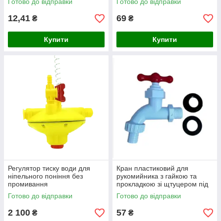
Готово до відправки
Готово до відправки
12,41
69
₴
₴
Купити
Купити
Регулятор тиску води для
Кран пластиковий для
ніпельного поніння без
рукомийника з гайкою та
промивання
прокладкою зі щтуцером під
щланг 14-16 мм
Готово до відправки
Готово до відправки
2 100
57
₴
₴