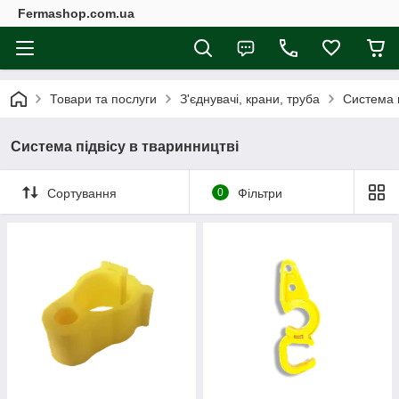
Fermashop.com.ua
Товари та послуги
З'єднувачі, крани, труба
Система п
Система підвісу в тваринництві
Сортування
0
Фільтри