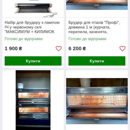
Набір для брудеру з лампою
Брудер для птахів "Профі",
ІЧ у червоному склі
довжина 1 м (курчата,
"МАКСИМУМ + КИЛИМОК
перепела, каченята,
для обігріву" - №11
гусенята, індичата, цесарята,
Готово до відправки
Готово до відправки
фазанята)
1 900
6 200
₴
₴
Купити
Купити