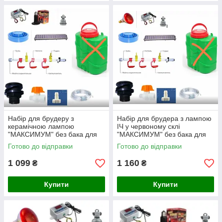
Набір для брудеру з
Набір для брудера з лампою
керамічною лампою
ІЧ у червоному склі
"МАКСИМУМ" без бака для
"МАКСИМУМ" без бака для
води - №7
води — No8
Готово до відправки
Готово до відправки
1 099
1 160
₴
₴
Купити
Купити