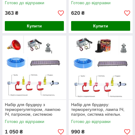
№1
Готово до відправки
Готово до відправки
363
620
₴
₴
Купити
Купити
Набір для брудеру з
Набір для брудеру:
терморегулятором, лампою
терморегулятор, лампа ІЧ,
ІЧ, патроном, системою
патрон, система ніпельн.
напування, годівницею,
напування, годівниця, поїлка
Готово до відправки
Готово до відправки
поїлкою вак. - №3
під банку - №4
1 050
990
₴
₴