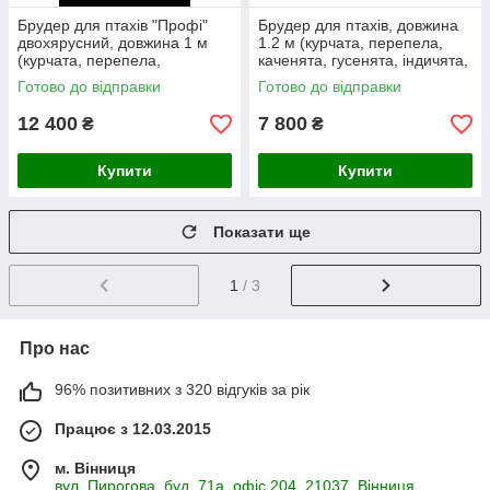
Брудер для птахів "Профі"
Брудер для птахів, довжина
двохярусний, довжина 1 м
1.2 м (курчата, перепела,
(курчата, перепела,
каченята, гусенята, індичята,
каченята, гусенята, індичата,
цесарята, фазанята)
Готово до відправки
Готово до відправки
цесарята, фазанята)
12 400
7 800
₴
₴
Купити
Купити
Показати ще
1
/ 3
Про нас
96% позитивних з 320 відгуків за рік
Працює з 12.03.2015
м. Вінниця
вул. Пирогова, буд. 71а, офіс 204, 21037, Вінниця,