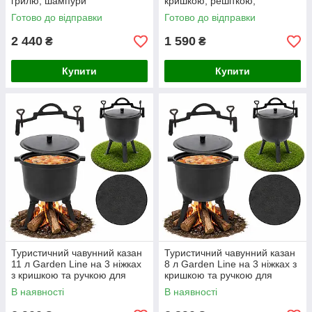
грилю, шампури
кришкою, решіткою,
полицями та аксесуарами
Готово до відправки
Готово до відправки
(Польща)
2 440
1 590
₴
₴
Купити
Купити
Туристичний чавунний казан
Туристичний чавунний казан
11 л Garden Line на 3 ніжках
8 л Garden Line на 3 ніжках з
з кришкою та ручкою для
кришкою та ручкою для
перенесення (Польща)
перенесення (Польща)
В наявності
В наявності