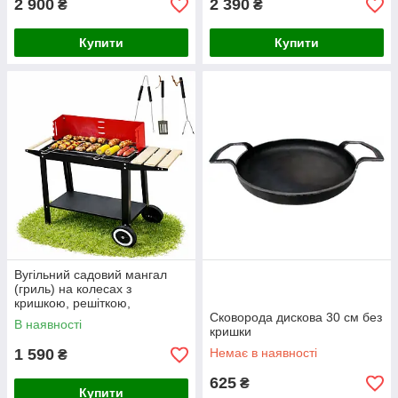
2 900
2 390
₴
₴
Купити
Купити
Вугільний садовий мангал
(гриль) на колесах з
кришкою, решіткою,
полицями та аксесуарами
Сковорода дискова 30 см без
В наявності
(Польща)
кришки
1 590
Немає в наявності
₴
625
₴
Купити