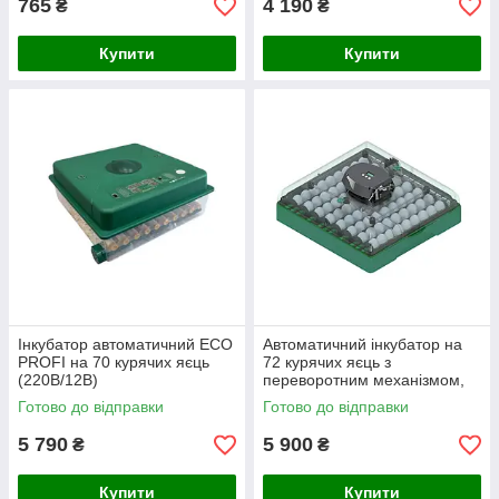
765
4 190
₴
₴
Купити
Купити
Інкубатор автоматичний ECO
Автоматичний інкубатор на
PROFI на 70 курячих яєць
72 курячих яєць з
(220В/12В)
переворотним механізмом,
EU PROFI C-72
Готово до відправки
Готово до відправки
5 790
5 900
₴
₴
Купити
Купити