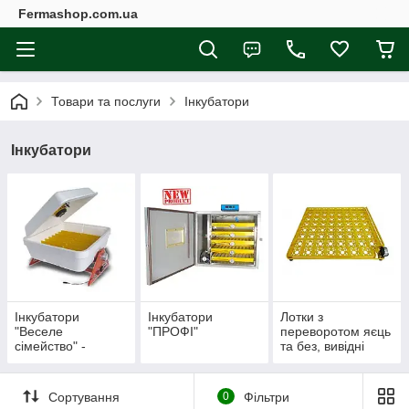
Fermashop.com.ua
Товари та послуги
Інкубатори
Інкубатори
Інкубатори
Інкубатори
Лотки з
"Веселе
"ПРОФІ"
переворотом яєць
сімейство" -
та без, вивідні
УКРАЇНА
кошики
Сортування
0
Фільтри