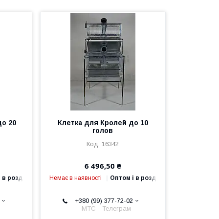
до 20
Клетка для Кролей до 10
голов
16342
6 496,50 ₴
 в роздріб
Немає в наявності
Оптом і в роздріб
+380 (99) 377-72-02
МТС - Телеграм