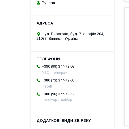
Руслан
вул. Пирогова, буд. 71а, офіс 204,
21037, Вінниця, Україна
+380 (99) 377-72-02
МТС - Телеграм
+380 (73) 377-72-03
lifecell
+380 (96) 377-78-69
Киевстар - Вайбер