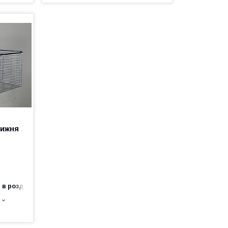
нижня
 в роздріб