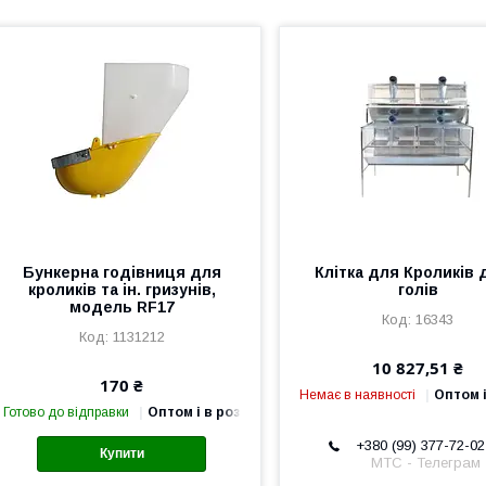
Бункерна годівниця для
Клітка для Кроликів 
кроликів та ін. гризунів,
голів
модель RF17
16343
1131212
10 827,51 ₴
170 ₴
Немає в наявності
Оптом і
Готово до відправки
Оптом і в роздріб
+380 (99) 377-72-02
Купити
МТС - Телеграм