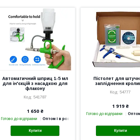
Автоматичний шприц 1-5 мл
Пістолет для штучн
для ін'єкцій з насадкою для
запліднення кроли
флакону
54777
541787
1 919 ₴
1 650 ₴
Готово до відправки
Оптом
Готово до відправки
Оптом і в роздріб
Купити
Купити