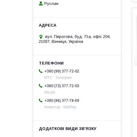
Руслан
вул. Пирогова, буд. 71а, офіс 204,
21037, Вінниця, Україна
+380 (99) 377-72-02
МТС - Телеграм
+380 (73) 377-72-03
lifecell
+380 (96) 377-78-69
Киевстар - Вайбер