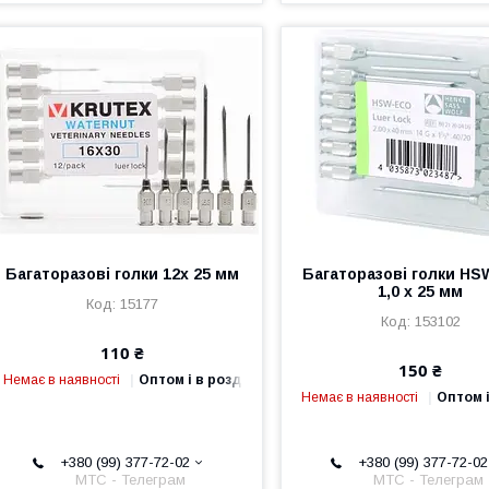
Багаторазові голки 12х 25 мм
Багаторазові голки H
1,0 х 25 мм
15177
153102
110 ₴
150 ₴
Немає в наявності
Оптом і в роздріб
Немає в наявності
Оптом і
+380 (99) 377-72-02
+380 (99) 377-72-02
МТС - Телеграм
МТС - Телеграм