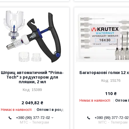
Шприц автоматичний "Prima-
Багаторазові голки 12 
Tech" з редуктором для
15176
пляшки, 2 мл
15389
110 ₴
Немає в наявності
Оптом і
2 049,82 ₴
Немає в наявності
Оптом і в роздріб
+380 (99) 377-72-02
+380 (99) 377-72-02
МТС - Телеграм
МТС - Телеграм