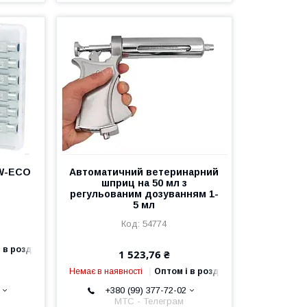
SW-ECO
Автоматичний ветеринарний
шприц на 50 мл з
регульованим дозуванням 1-
5 мл
54774
 в роздріб
1 523,76 ₴
Немає в наявності
Оптом і в роздріб
+380 (99) 377-72-02
МТС - Телеграм