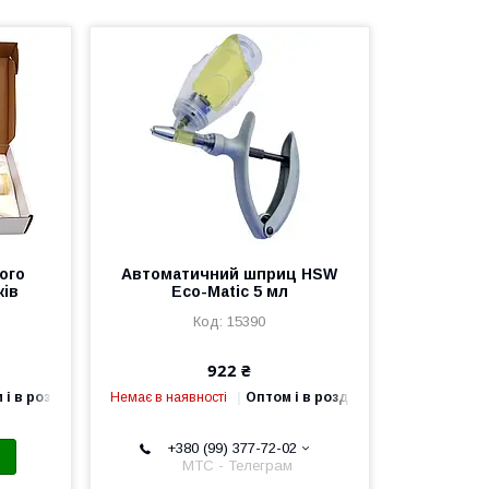
ого
Автоматичний шприц HSW
ків
Eco-Matic 5 мл
15390
922 ₴
 і в роздріб
Немає в наявності
Оптом і в роздріб
+380 (99) 377-72-02
МТС - Телеграм