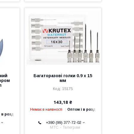
кий
Багаторазові голки 0.9 х 15
тором
мм
л
15175
143,18 ₴
Немає в наявності
Оптом і в роздріб
 в роздріб
+380 (99) 377-72-02
МТС - Телеграм