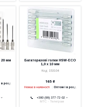
х 20 мм
Багаторазові голки HSW-ECO
1,0 х 10 мм
153104
165 ₴
 в роздріб
Немає в наявності
Оптом і в роздріб
+380 (99) 377-72-02
МТС - Телеграм