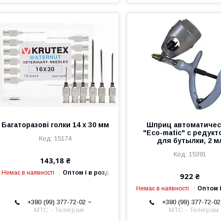
Багаторазові голки 14 х 30 мм
Шприц автоматичес
"Eco-matic" с редук
15174
для бутылки, 2 м
15391
143,18 ₴
Немає в наявності
Оптом і в роздріб
922 ₴
Немає в наявності
Оптом і
+380 (99) 377-72-02
+380 (99) 377-72-02
МТС - Телеграм
МТС - Телеграм