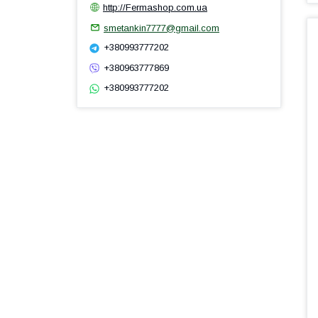
http://Fermashop.com.ua
smetankin7777@gmail.com
+380993777202
+380963777869
+380993777202