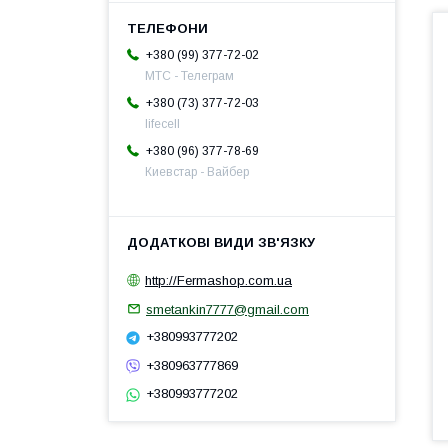
+380 (99) 377-72-02
МТС - Телеграм
+380 (73) 377-72-03
lifecell
+380 (96) 377-78-69
Киевстар - Вайбер
http://Fermashop.com.ua
smetankin7777@gmail.com
+380993777202
+380963777869
+380993777202