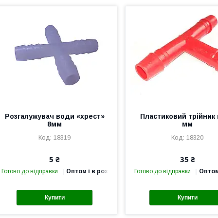
Розгалужувач води «хрест»
Пластиковий трійник 
8мм
мм
18319
18320
5 ₴
35 ₴
Готово до відправки
Оптом і в роздріб
Готово до відправки
Оптом
Купити
Купити