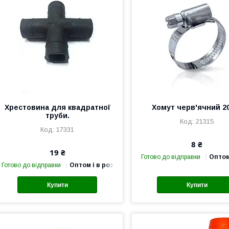
Хрестовина для квадратної
Хомут черв'ячний 2
труби.
21315
17331
8 ₴
19 ₴
Готово до відправки
Оптом
Готово до відправки
Оптом і в роздріб
Купити
Купити