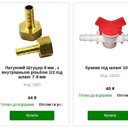
Латунний Штуцер 8 мм , з
Краник під шланг 1
внутрішньою різьбою 1/2 під
18323
шланг 7-8 мм
1835
40 ₴
Готово до відправки
Оптом
44 ₴
Готово до відправки
Оптом і в роздріб
Купити
Купити