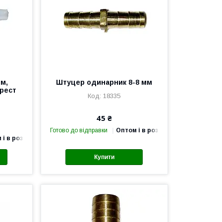
мм,
Штуцер одинарник 8-8 мм
хрест
18335
45 ₴
Готово до відправки
Оптом і в роздріб
 і в роздріб
Купити