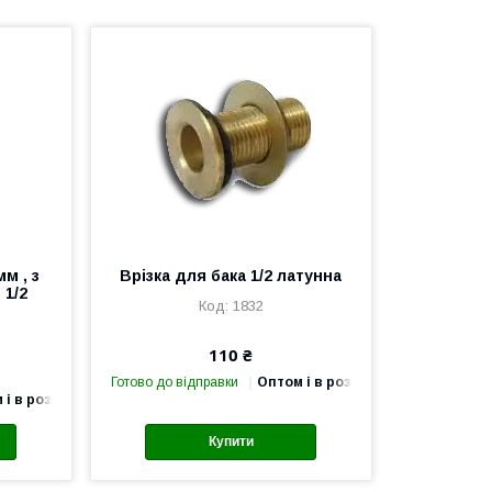
м , з
Врізка для бака 1/2 латунна
 1/2
1832
110 ₴
Готово до відправки
Оптом і в роздріб
 і в роздріб
Купити