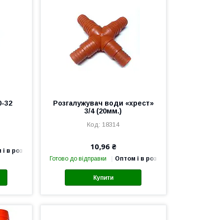
0-32
Розгалужувач води «хрест»
3/4 (20мм.)
18314
10,96 ₴
 і в роздріб
Готово до відправки
Оптом і в роздріб
Купити