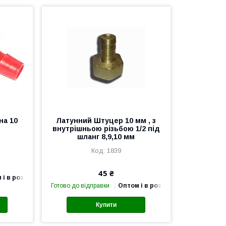
на 10
Латунний Штуцер 10 мм , з
внутрішньою різьбою 1/2 під
шланг 8,9,10 мм
1839
45 ₴
 і в роздріб
Готово до відправки
Оптом і в роздріб
Купити