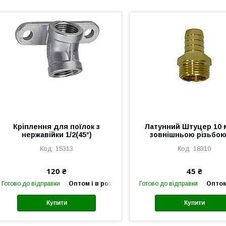
Кріплення для поїлок з
Латунний Штуцер 10 м
нержавійки 1/2(45°)
зовнішньою різьбою
15313
18310
120 ₴
45 ₴
Готово до відправки
Оптом і в роздріб
Готово до відправки
Оптом
Купити
Купити