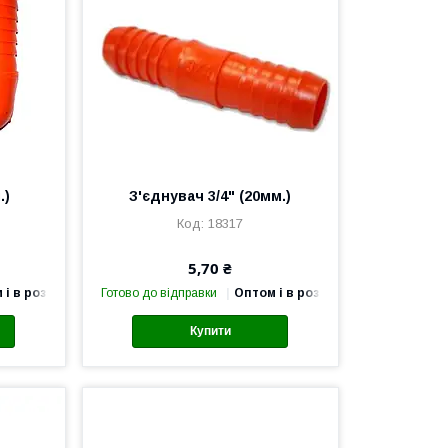
.)
З'єднувач 3/4" (20мм.)
18317
5,70 ₴
 і в роздріб
Готово до відправки
Оптом і в роздріб
Купити