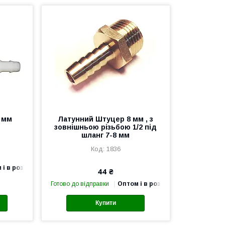
0 мм
Латунний Штуцер 8 мм , з
зовнішньою різьбою 1/2 під
шланг 7-8 мм
1836
 і в роздріб
44 ₴
Готово до відправки
Оптом і в роздріб
Купити