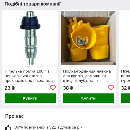
Подібні товари компанії
Ніпельна поїлка 180 ° з
Поїлка-годівниця навісна
Ніпе
нержавіючої сталі з
для кролів, домашньої
поїл
прокладкою для кроликів і
птиці, голубів та ін
(крол
птахів (курей, курчат,
нерж
23
38
32
₴
₴
перепелів, бройлерів
Купити
Купити
Про нас
96% позитивних з 322 відгуків за рік