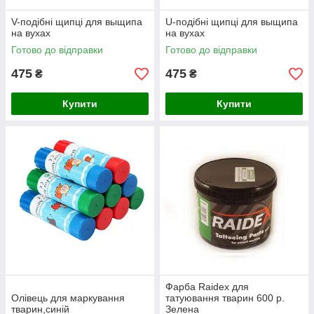
V-подібні щипці для выщипа
U-подібні щипці для выщипа
на вухах
на вухах
Готово до відправки
Готово до відправки
475
475
₴
₴
Купити
Купити
Фарба Raidex для
Олівець для маркування
татуювання тварин 600 р.
тварин,синій
Зелена