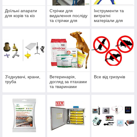
Доїльні апарати
Стрічки для
Інструменти та
для корів та кіз
видалення посліду
витратні
та стрічки для
матеріали для
збору яєць
клітин
З'єднувачі, крани,
Ветеринарія,
Все від гризунів
труба
догляд за птахами
та тваринами