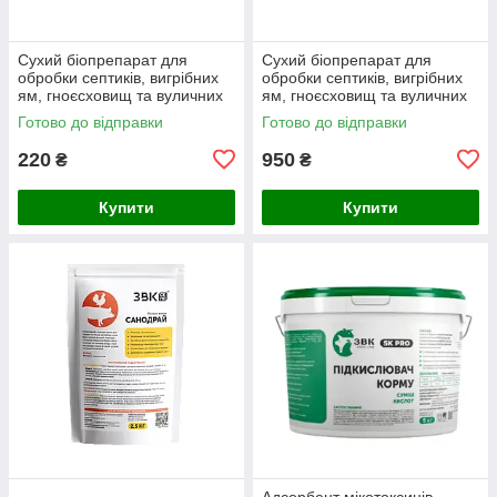
Сухий біопрепарат для
Сухий біопрепарат для
обробки септиків, вигрібних
обробки септиків, вигрібних
ям, гноєсховищ та вуличних
ям, гноєсховищ та вуличних
туалетів “СЕПТІДВІР” 100 гр.
туалетів “СЕПТІДВІР” 1 кг
Готово до відправки
Готово до відправки
220
950
₴
₴
Купити
Купити
Адсорбент мікотоксинів