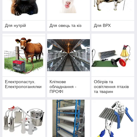
Для нутрій
Для овець та кіз
Для ВРХ
Електропастух.
Кліткове
Обігрів та
Електропоганялки
обладнання -
освітлення птахів
ПРОФІ
та тварин