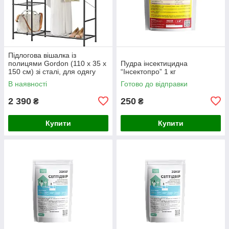
Підлогова вішалка із
полицями Gordon (110 х 35 х
Пудра інсектицидна
150 см) зі сталі, для одягу
“Інсектопро” 1 кг
взуття та сумок, Чорний
В наявності
Готово до відправки
(Польща)
2 390
250
₴
₴
Купити
Купити