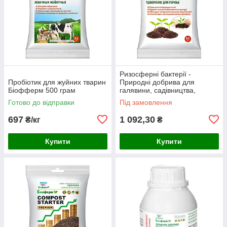
Ризосферні бактерії -
Пробіотик для жуйних тварин
Природні добрива для
Біофферм 500 грам
галявини, садівництва,
рослинництва, овочів
Готово до відправки
Під замовлення
697
1 092,30
₴/кг
₴
Купити
Купити