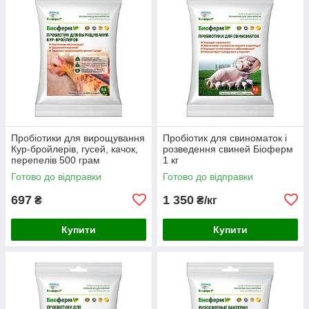
Пробіотики для вирощування
Пробіотик для свиноматок і
Кур-бройлерів, гусей, качок,
розведення свиней Біоферм
перепелів 500 грам
1 кг
Готово до відправки
Готово до відправки
697
1 350
₴
₴/кг
Купити
Купити