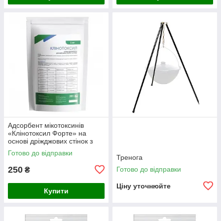
Адсорбент мікотоксинів
«Клінотоксил Форте» на
основі дріжджових стінок з
гепатопротектором 1 кг
Готово до відправки
Тренога
250
Готово до відправки
₴
Ціну уточнюйте
Купити