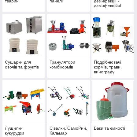
тварин
панелі
дезінфекції -
дезінфекційні
мати
Сушарки для
Гранулятори
Подрібнювачі
овочів та фруктів
комбікормів
кормів, трави,
винограду
Лущилки
Сівалки, СамоРий,
Баки та ємності
кукурудзи
Кальмар