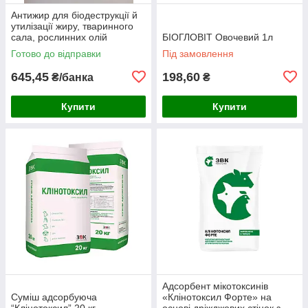
Антижир для біодеструкції й
утилізації жиру, тваринного
сала, рослинних олій
БІОГЛОВІТ Овочевий 1л
Готово до відправки
Під замовлення
645,45
198,60
₴/банка
₴
Купити
Купити
Адсорбент мікотоксинів
Суміш адсорбуюча
«Клінотоксил Форте» на
“Клінотоксил” 20 кг
основі дріжджових стінок з