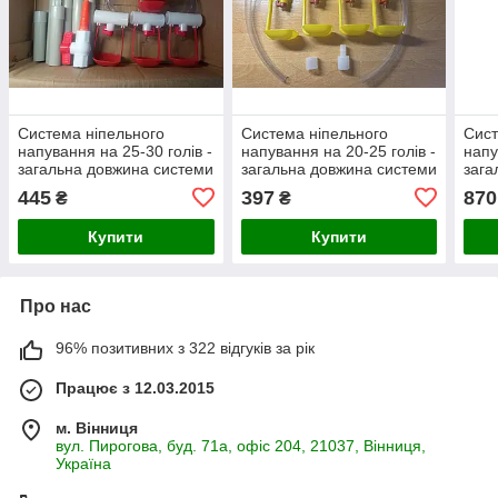
Система ніпельного
Система ніпельного
Сист
напування на 25-30 голів -
напування на 20-25 голів -
напу
загальна довжина системи
загальна довжина системи
зага
105 см - БЕЗ ПАЙКИ!
85 см - БЕЗ ПАЙКИ!
2 м 
445
397
870
₴
₴
Купити
Купити
Про нас
96% позитивних з 322 відгуків за рік
Працює з 12.03.2015
м. Вінниця
вул. Пирогова, буд. 71а, офіс 204, 21037, Вінниця,
Україна