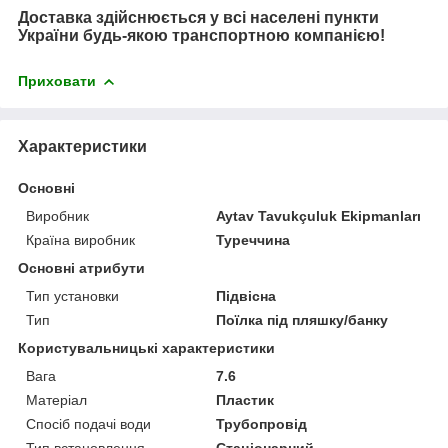
Доставка здійснюється у всі населені пункти
України будь-якою транспортною компанією!
Приховати
Характеристики
Основні
Виробник
Aytav Tavukçuluk Ekipmanları
Країна виробник
Туреччина
Основні атрибути
Тип установки
Підвісна
Тип
Поїлка під пляшку/банку
Користувальницькі характеристики
Вага
7.6
Матеріал
Пластик
Спосіб подачі води
Трубопровід
Тип встановлення
Стаціонарний