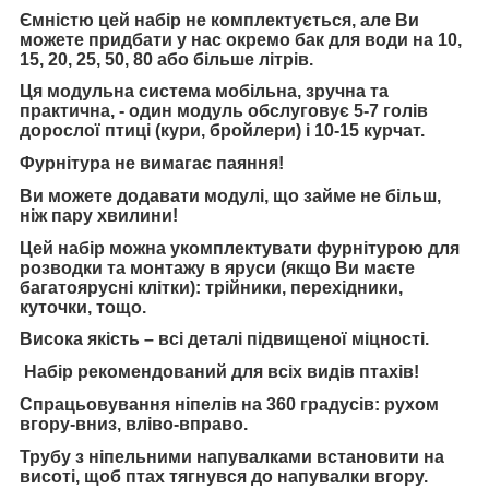
Ємністю цей набір не комплектується, але Ви
можете придбати у нас окремо бак для води на 10,
15, 20, 25, 50, 80 або більше літрів.
Ця модульна система мобільна, зручна та
практична, - один модуль обслуговує 5-7 голів
дорослої птиці (кури, бройлери) і 10-15 курчат.
Фурнітура не вимагає паяння!
Ви можете додавати модулі, що займе не більш,
ніж пару хвилини!
Цей набір можна укомплектувати фурнітурою для
розводки та монтажу в яруси (якщо Ви маєте
багатоярусні клітки): трійники, перехідники,
куточки, тощо.
Висока якість – всі деталі підвищеної міцності.
Набір рекомендований для всіх видів птахів!
Спрацьовування ніпелів на 360 градусів: рухом
вгору-вниз, вліво-вправо.
Трубу з ніпельними напувалками встановити на
висоті, щоб птах тягнувся до напувалки вгору.