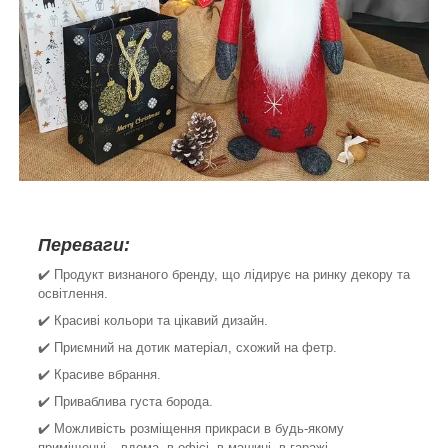
Переваги:
✔️ Продукт визнаного бренду, що лідирує на ринку декору та
освітлення.
✔️ Красиві кольори та цікавий дизайн.
✔️ Приємний на дотик матеріал, схожий на фетр.
✔️ Красиве вбрання.
✔️ Приваблива густа борода.
✔️ Можливість розміщення прикраси в будь-якому
приміщенні – вдома, в офісі, в машині, в гаражі.