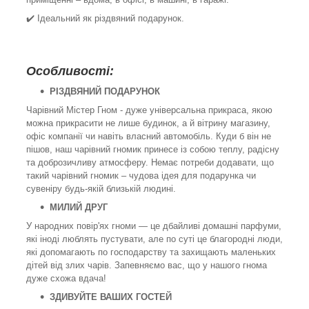
✔️ Ідеальний як різдвяний подарунок.
Особливості:
РІЗДВЯНИЙ ПОДАРУНОК
Чарівний Містер Гном - дуже універсальна прикраса, якою
можна прикрасити не лише будинок, а й вітрину магазину,
офіс компанії чи навіть власний автомобіль. Куди б він не
пішов, наш чарівний гномик принесе із собою теплу, радісну
та доброзичливу атмосферу. Немає потреби додавати, що
такий чарівний гномик – чудова ідея для подарунка чи
сувеніру будь-якій близькій людині.
МИЛИЙ ДРУГ
У народних повір'ях гноми — це дбайливі домашні парфуми,
які іноді люблять пустувати, але по суті це благородні люди,
які допомагають по господарству та захищають маленьких
дітей від злих чарів. Запевняємо вас, що у нашого гнома
дуже схожа вдача!
ЗДИВУЙТЕ ВАШИХ ГОСТЕЙ