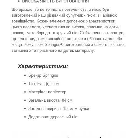
ВИСОКА ЯКІСТЬ ВИГОТОВЛЕННЯ
Що вражає, то це точність і ретельність, з якою був
виготовлений наш різдвяний супутник - гном із чарівною
зовнішністю. Кожен елемент доповнює характеристики
цього веселого, чесного гнома: висока, приємна на дотик
шапка, густа борода та круглий ніс. Стійка основа гарантує,
що ельф сидітиме спокійно і не втече з обраного для себе
місця. йому.Гном Springos® виготовлений з самого якісного,
затишного та приємного на дотик матеріалу.
Характеристики:
Бренд: Springos
Тип: Ельф, Гном
Матеріал: поліестер
Загальна висота: 84 см
Загальна ширина: 19 см + ручки
Додатково: дерев'яний ніс