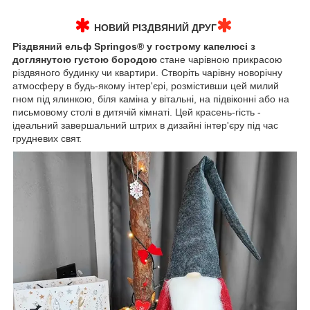
НОВИЙ РІЗДВЯНИЙ ДРУГ
Різдвяний ельф Springos® у гострому капелюсі з
доглянутою густою бородою
стане чарівною прикрасою
різдвяного будинку чи квартири. Створіть чарівну новорічну
атмосферу в будь-якому інтер'єрі, розмістивши цей милий
гном під ялинкою, біля каміна у вітальні, на підвіконні або на
письмовому столі в дитячій кімнаті. Цей красень-гість -
ідеальний завершальний штрих в дизайні інтер'єру під час
грудневих свят.