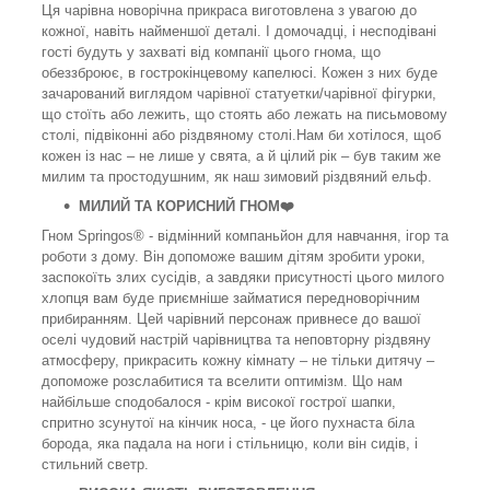
Ця чарівна новорічна прикраса виготовлена ​​з увагою до
кожної, навіть найменшої деталі. І домочадці, і несподівані
гості будуть у захваті від компанії цього гнома, що
обеззброює, в гострокінцевому капелюсі. Кожен з них буде
зачарований виглядом чарівної статуетки/чарівної фігурки,
що стоїть або лежить, що стоять або лежать на письмовому
столі, підвіконні або різдвяному столі.Нам би хотілося, щоб
кожен із нас – не лише у свята, а й цілий рік – був таким же
милим та простодушним, як наш зимовий різдвяний ельф.
МИЛИЙ ТА КОРИСНИЙ ГНОМ❤️
Гном Springos® - відмінний компаньйон для навчання, ігор та
роботи з дому. Він допоможе вашим дітям зробити уроки,
заспокоїть злих сусідів, а завдяки присутності цього милого
хлопця вам буде приємніше займатися передноворічним
прибиранням. Цей чарівний персонаж привнесе до вашої
оселі чудовий настрій чарівництва та неповторну різдвяну
атмосферу, прикрасить кожну кімнату – не тільки дитячу –
допоможе розслабитися та вселити оптимізм. Що нам
найбільше сподобалося - крім високої гострої шапки,
спритно зсунутої на кінчик носа, - це його пухнаста біла
борода, яка падала на ноги і стільницю, коли він сидів, і
стильний светр.