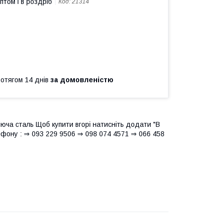
птом і в роздріб
Код:
21314
ротягом 14 днів
за домовленістю
іюча сталь Щоб купити вгорі натисніть додати "В
фону : ⇒ 093 229 9506 ⇒ 098 074 4571 ⇒ 066 458