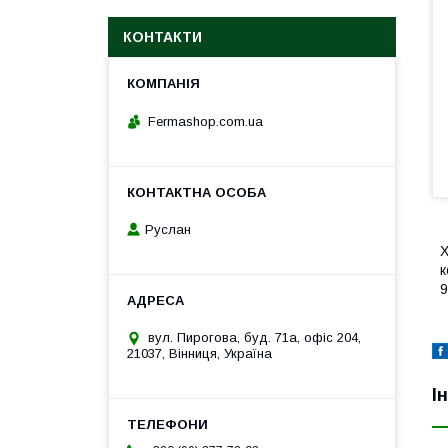
КОНТАКТИ
Fermashop.com.ua
Руслан
Х
к
9
вул. Пирогова, буд. 71а, офіс 204,
21037, Вінниця, Україна
І