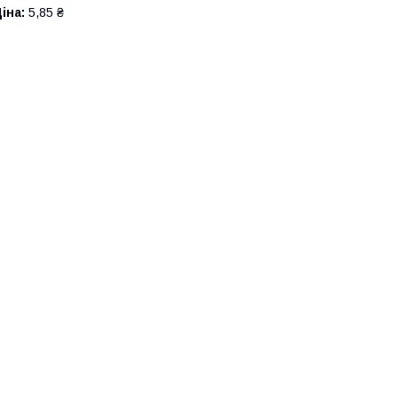
іна:
5,85 ₴