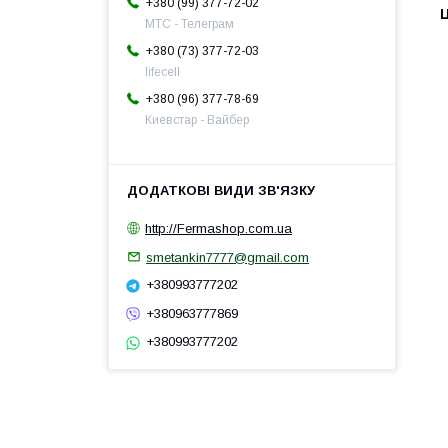
+380 (99) 377-72-02
Ц
МТС - Телеграм
+380 (73) 377-72-03
lifecell
+380 (96) 377-78-69
Киевстар - Вайбер
http://Fermashop.com.ua
smetankin7777@gmail.com
+380993777202
+380963777869
+380993777202