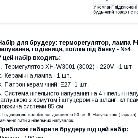
У компанії підключені
будь-який товар не п
Набір для брудеру: терморегулятор, лампа ІЧ,
напування, годівниця, поїлка під банку - №4
У цей набір входить:
1. Термегулятор XH-W3001 (3002) - 220V -1 шт
2. Керамічна лампа - 1 шт.
3. Патрон керамічний E27 -1 шт.
4. Система ніпельного напування на 4 ніпельні на
заглушкою з хомутом і штуцером на шланг, кліпсам
довжина системи 85 см.
. Годівницею жолобкової довжиною 50 см. 6. Напувалкою (тарілка) 
авчання пити з ніпельних напувалок.
Приблизні габарити брудеру під цей набір: