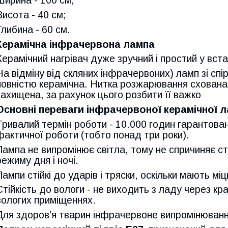
Ширина - 100 см;
Висота - 40 см;
Глибина - 60 см.
Керамічна інфрачервона лампа
Керамічний нагрівач дуже зручний і простий у вст
На відміну від скляних інфрачервоних) ламп зі сп
повністю керамічна. Нитка розжарювання схована у
захищена, за рахунок цього розбити її важко
Основні переваги інфрачервоної керамічної л
Тривалий термін роботи - 10.000 годин гарантован
фактичної роботи (тобто понад три роки).
Лампа не випромінює світла, тому не спричиняє ст
режиму дня і ночі.
Лампи стійкі до ударів і тряски, оскільки мають мі
Стійкість до вологи - не виходить з ладу через к
вологих приміщеннях.
Для здоров’я тварин інфрачервоне випромінюванн