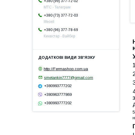
+380 (99) 377-72-02
МТС - Телеграм
+380 (73) 377-72-03
lifecell
+380 (96) 377-78-69
Киевстар - Вайбер
http://Fermashop.com.ua
smetankin7777@gmail.com
+380993777202
+380963777869
+380993777202
5
н