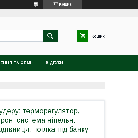
Кошик
Кошик
ЕННЯ ТА ОБМІН
ВІДГУКИ
удеру: терморегулятор,
трон, система ніпельн.
дівниця, поїлка під банку -