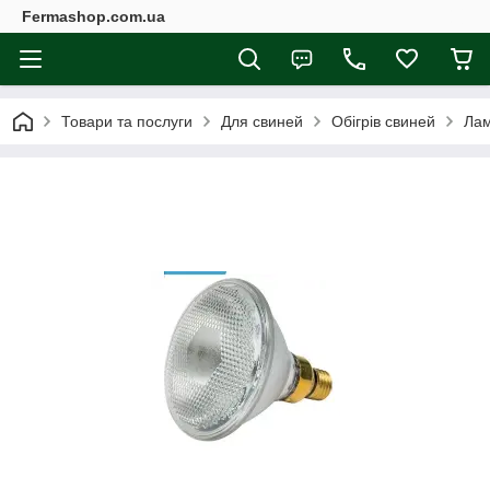
Fermashop.com.ua
Товари та послуги
Для свиней
Обігрів свиней
Лам