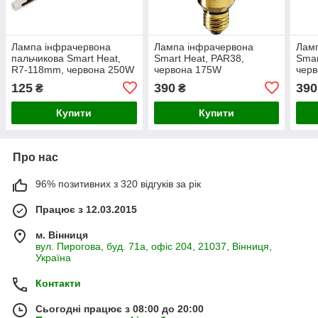
Лампа інфрачервона
Лампа інфрачервона
Лам
пальчикова Smart Heat,
Smart Heat, PAR38,
Smar
R7-118mm, червона 250W
червона 175W
чер
125
390
390
₴
₴
Купити
Купити
Про нас
96% позитивних з 320 відгуків за рік
Працює з 12.03.2015
м. Вінниця
вул. Пирогова, буд. 71а, офіс 204, 21037, Вінниця,
Україна
Контакти
Сьогодні працює з 08:00 до 20:00