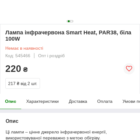
Лампа інфрачервона Smart Heat, PAR38, біла
100W
Немає в наявності
Код: 545466
Опт і роздріб
220
₴
217 ₴
від 2 шт.
Опис
Характеристики
Доставка
Оплата
Умови п
Опис
Ці лампи – цінне джерело інфрачервоної енергії,
використовуваної переважно з метою обігріву.