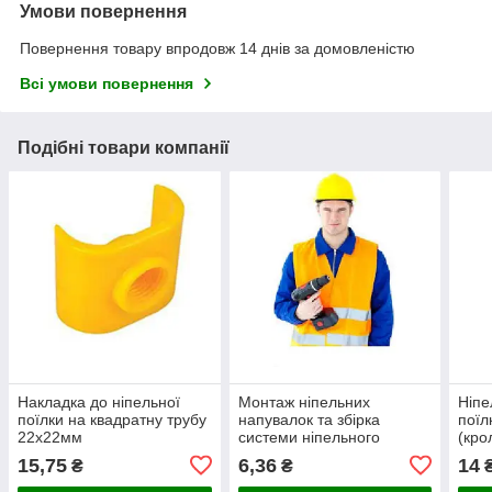
Умови повернення
Повернення товару впродовж 14 днів за домовленістю
Всі умови повернення
Подібні товари компанії
Накладка до ніпельної
Монтаж ніпельних
Ніпе
поїлки на квадратну трубу
напувалок та збірка
поїл
22х22мм
системи ніпельного
(кро
напування. Ціна за
15,75
6,36
14
₴
₴
монтаж однієї поїлки.