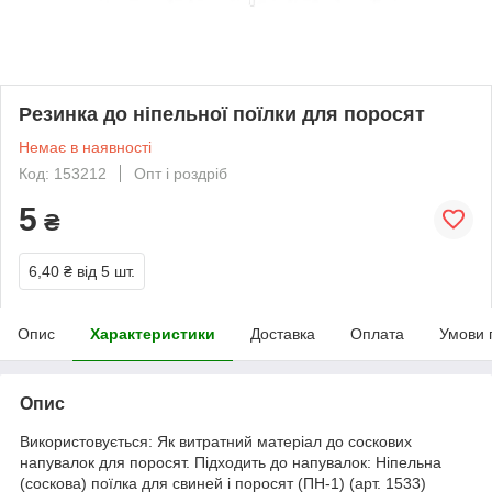
Резинка до ніпельної поїлки для поросят
Немає в наявності
Код: 153212
Опт і роздріб
5
₴
6,40 ₴
від 5 шт.
Опис
Характеристики
Доставка
Оплата
Умови 
Опис
Використовується: Як витратний матеріал до соскових
напувалок для поросят. Підходить до напувалок: Ніпельна
(соскова) поїлка для свиней і поросят (ПН-1) (арт. 1533)