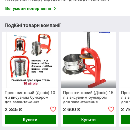
Всі умови повернення
Подібні товари компанії
Прес гвинтовий (Діоніс) 10
Прес гвинтовий (Діоніс) 15
Прес
л з висувним бункером
л з висувним бункером
л з 
для завантаження
для завантаження
для 
сировини
сировини
сир
2 345
2 600
2 7
₴
₴
Купити
Купити