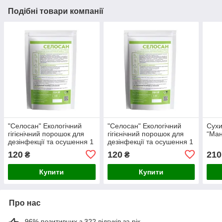
Подібні товари компанії
"Селосан" Екологічний
"Селосан" Екологічний
Сухи
гігієнічний порошок для
гігієнічний порошок для
“Ман
дезінфекції та осушення 1
дезінфекції та осушення 1
кг
кг
120
120
210
₴
₴
Купити
Купити
Про нас
96% позитивних з 322 відгуків за рік