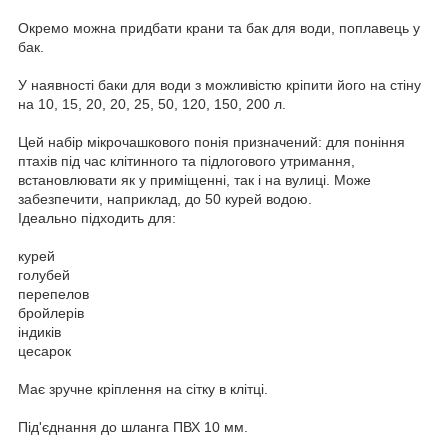
Окремо можна придбати крани та бак для води, поплавець у
бак.
У наявності баки для води з можливістю кріпити його на стіну
на 10, 15, 20, 20, 25, 50, 120, 150, 200 л.
Цей набір мікрочашкового понія призначений: для поніння
птахів під час клітинного та підлогового утримання,
встановлювати як у приміщенні, так і на вулиці. Може
забезпечити, наприклад, до 50 курей водою.
Ідеально підходить для:
курей
голубей
перепелов
бройлерів
індиків
цесарок
Має зручне кріплення на сітку в клітці.
Під'єднання до шланга ПВХ 10 мм.