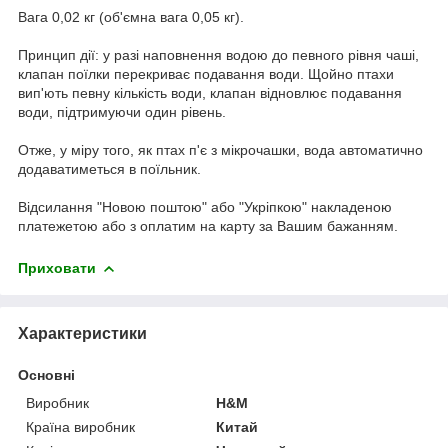
Вага 0,02 кг (об'ємна вага 0,05 кг).
Принцип дії: у разі наповнення водою до певного рівня чаші,
клапан поїлки перекриває подавання води. Щойно птахи
вип'ють певну кількість води, клапан відновлює подавання
води, підтримуючи один рівень.
Отже, у міру того, як птах п'є з мікрочашки, вода автоматично
додаватиметься в поїльник.
Відсилання "Новою поштою" або "Укріпкою" накладеною
платежетою або з оплатим на карту за Вашим бажанням.
Приховати
Характеристики
Основні
Виробник
H&M
Країна виробник
Китай