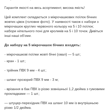
Гарантія якості на весь асортимент, висока якість!
Цей комплект складається з мікрочашкових поїлок бічних
жовтих цівок (головне фото). У наявності також є набори з
мікрочашок круглих червоного кольору на 5 і 10 поїлок;
набори ніпельного поні для кроликів на 5 і 10 точок. Дивіться
інші наші об'єми.
До набору на 5 мікрочашок бічних входять:
- мікрочашкові поїлки жовті бічні (овал) — 5 шт.;
- кран - 1 шт.;
- трійник ПВХ 9 мм - 4 шт.;
- шланг прозорий ПВХ 9 мм - 3 м;
- врізання в бак ПВХ із різзю зовнішньої 1,2 дюйма з гумовими
прокладками — 1 шт.;
— штуцер-перехідник ПВХ на шланг 10 мм із внутрішньою
різзю 1/2 дюйма.