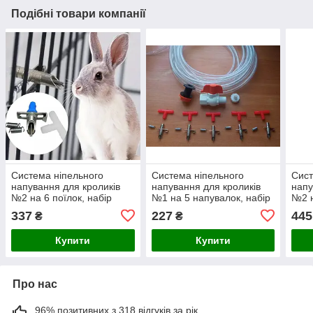
Подібні товари компанії
Система ніпельного
Система ніпельного
Сист
напування для кроликів
напування для кроликів
напу
№2 на 6 поїлок, набір
№1 на 5 напувалок, набір
№2 н
337
227
445
₴
₴
Купити
Купити
Про нас
96% позитивних з 318 відгуків за рік