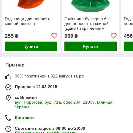
Годівниця для поросят,
Годівниця бункерна 6 кг
Годі
свиней підвісна
для поросят та свиней
нерж
(Данія) з кріпленням
255
969
456
₴
₴
Купити
Купити
Про нас
96% позитивних з 322 відгуків за рік
Працює з 12.03.2015
м. Вінниця
вул. Пирогова, буд. 71а, офіс 204, 21037, Вінниця,
Україна
Контакти
Сьогодні працює з 08:00 до 20:00
Показати весь графік роботи