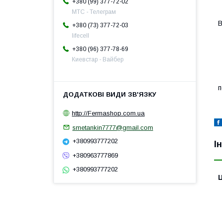
+380 (99) 377-72-02
МТС - Телеграм
В
+380 (73) 377-72-03
lifecell
+380 (96) 377-78-69
Киевстар - Вайбер
Д
п
http://Fermashop.com.ua
smetankin7777@gmail.com
+380993777202
І
+380963777869
+380993777202
Ц