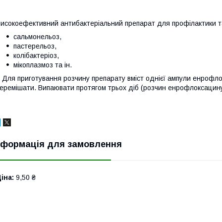
исокоефективний антибактеріальний препарат для профілактики та
сальмонельоз,
пастерельоз,
колібактеріоз,
мікоплазмоз та ін.
ля приготування розчину препарату вміст однієї ампули енрофло
еремішати. Випаювати протягом трьох діб (розчин енрофлоксацину
нформація для замовлення
іна:
9,50 ₴