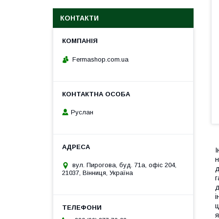
КОНТАКТИ
Fermashop.com.ua
Руслан
І
н
вул. Пирогова, буд. 71а, офіс 204,
д
21037, Вінниця, Україна
г
д
і
ц
я