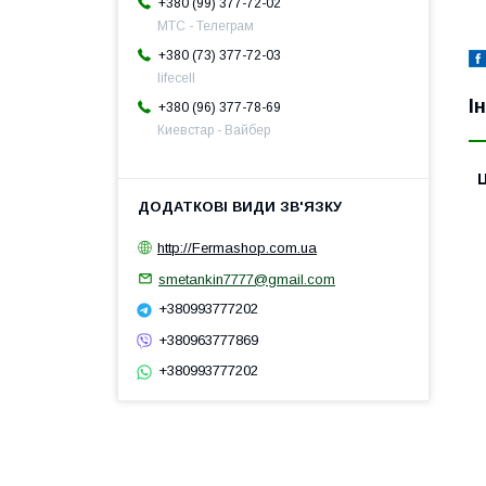
+380 (99) 377-72-02
МТС - Телеграм
+380 (73) 377-72-03
lifecell
І
+380 (96) 377-78-69
Киевстар - Вайбер
Ц
http://Fermashop.com.ua
smetankin7777@gmail.com
+380993777202
+380963777869
+380993777202