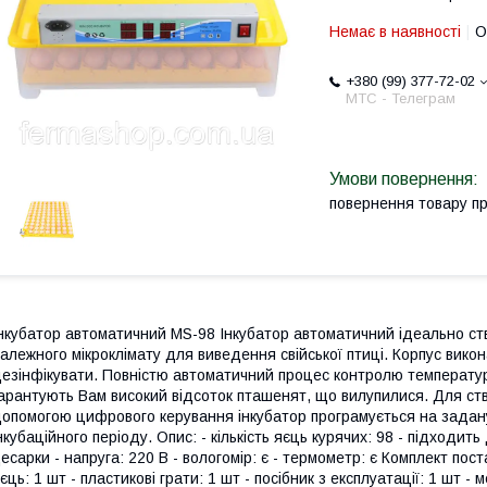
Немає в наявності
О
+380 (99) 377-72-02
МТС - Телеграм
повернення товару п
нкубатор автоматичний MS-98 Інкубатор автоматичний ідеально с
алежного мікроклімату для виведення свійської птиці. Корпус викон
езінфікувати. Повністю автоматичний процес контролю температури
арантують Вам високий відсоток пташенят, що вилупилися. Для ств
опомогою цифрового керування інкубатор програмується на задану
нкубаційного періоду. Опис: - кількість яєць курячих: 98 - підходить
есарки - напруга: 220 В - вологомір: є - термометр: є Комплект пос
єць: 1 шт - пластикові грати: 1 шт - посібник з експлуатації: 1 шт 