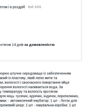
птом і в роздріб
Код:
2331
ротягом 14 днів
за домовленістю
творює штучне середовище із забезпеченням
аний із пластику, який легко мити та
, вологості і своєчасного повертання яйця
орення вологості наливається вода. За
 температуру та вологість протягом
 для яєць: гусячих, курячих, індичок, перепелиних,
тавки: - автоматичний інкубатор: 1 шт - Лоток для
- мережевий шнур: 1 шт - пакувальна коробка: 1 шт