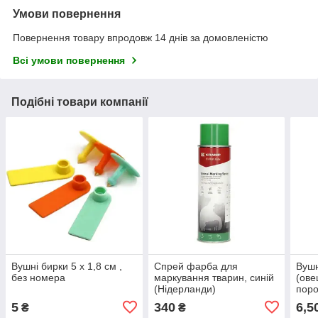
Умови повернення
Повернення товару впродовж 14 днів за домовленістю
Всі умови повернення
Подібні товари компанії
Вушні бирки 5 х 1,8 см ,
Спрей фарба для
Вушн
без номера
маркування тварин, синій
(ове
(Нідерланди)
поро
соба
5
340
6,5
₴
₴
ном