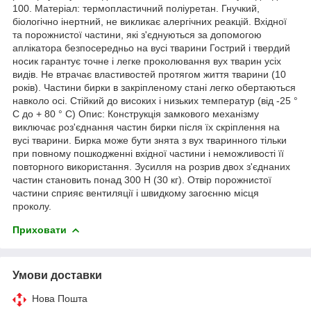
100. Матеріал: термопластичний поліуретан. Гнучкий,
біологічно інертний, не викликає алергічних реакцій. Вхідної
та порожнистої частини, які з'єднуються за допомогою
аплікатора безпосередньо на вусі тварини Гострий і твердий
носик гарантує точне і легке проколювання вух тварин усіх
видів. Не втрачає властивостей протягом життя тварини (10
років). Частини бирки в закріпленому стані легко обертаються
навколо осі. Стійкий до високих і низьких температур (від -25 °
С до + 80 ° С) Опис: Конструкція замкового механізму
виключає роз'єднання частин бирки після їх скріплення на
вусі тварини. Бирка може бути знята з вух тваринного тільки
при повному пошкодженні вхідної частини і неможливості її
повторного використання. Зусилля на розрив двох з'єднаних
частин становить понад 300 Н (30 кг). Отвір порожнистої
частини сприяє вентиляції і швидкому загоєнню місця
проколу.
Приховати
Умови доставки
Нова Пошта