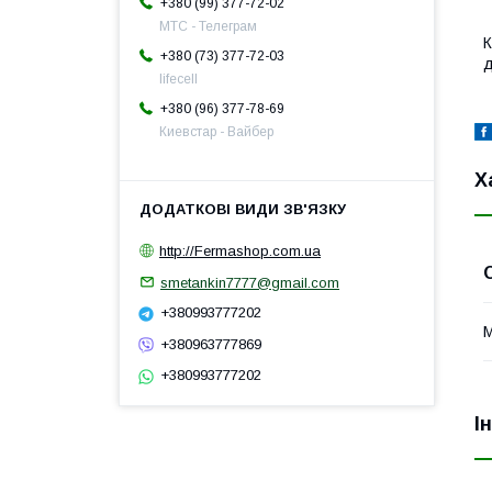
+380 (99) 377-72-02
МТС - Телеграм
К
+380 (73) 377-72-03
д
lifecell
+380 (96) 377-78-69
Киевстар - Вайбер
Х
http://Fermashop.com.ua
smetankin7777@gmail.com
+380993777202
М
+380963777869
+380993777202
І