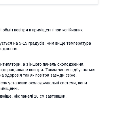
і обмін повітря в приміщенні при копійчаних
ується на 5-15 градусів. Чим вище температура
лодження.
ентилятори, а з іншого панель охолодження,
відпрацьоване повітря. Таким чином відбувається
на здоров'я так як повітря завжди свіже.
ісля установки охолоджувальні системи, вони
риміщенні.
вніше, ніж панелі 10 см завтовшки.