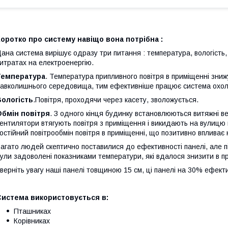
оротко про систему навіщо вона потрібна :
ана система вирішує одразу три питання : температура, вологість, 
итратах на електроенергію.
Температура
. Температура припливного повітря в приміщенні зниж
авколишнього середовища, тим ефективніше працює система охо
Вологість
.Повітря, проходячи через касету, зволожується.
Обмін повітря
. З одного кінця будинку встановлюються витяжні в
ентилятори втягують повітря з приміщення і викидають на вулицю 
остійний повітрообмін повітря в приміщенні, що позитивно впливає 
агато людей скептично поставилися до ефективності панелі, але п
ули задоволені показниками температури, які вдалося знизити в п
верніть увагу наші панелі товщиною 15 см, ці панелі на 30% ефекти
Система використовується в:
Пташниках
Корівниках