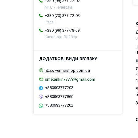
+380 (99) 377-72-02
МТС - Телеграм
+380 (73) 377-72-03
lifecell
К
+380 (96) 377-78-69
Д
Киевстар - Вайбер
в
н
http://Fermashop.com.ua
в
smetankin7777@gmail.com
п
+380993777202
Б
б
+380963777869
З
+380993777202