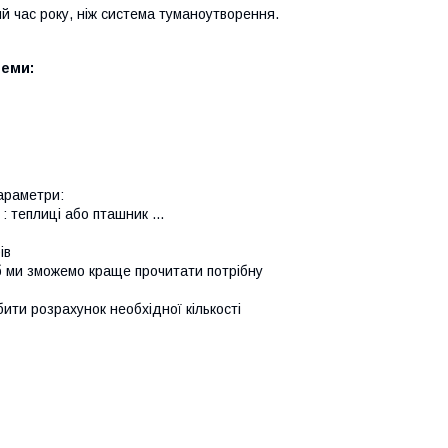
й час року, ніж система туманоутворення.
теми:
араметри:
 теплиці або пташник ...
ів
б ми зможемо краще прочитати потрібну
ити розрахунок необхідної кількості