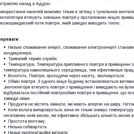
отрапляє назад в піддон.
икористання панелей можливо тільки в зв'язці з тунельною вентиля
ентилятори втягують зовнішнє повітря у протилежних кінцях примі
исокошвидкісний потік повітря, який швидко виводить тепло.
Переваги
:
Низьке споживання енергії, споживання електроенергії станови
кондиціонера.
Тривалий термін служби.
Температура. Температура припливного повітря в приміщенні з
температура навколишнього середовища, тим ефективніше пра
Вологість. Повітря, проходячи через касету, зволожується.
Обмін повітря. З одного кінця будинку встановлюються витяжн
,вентилятори втягують повітря з приміщення і викидають на вул
відбувається постійний повітрообмін повітря в приміщенні, що по
завжди свіже.
Продукти не містять хімікати, які мають алергію на шкіру. Неток
Коли волога випаровується, вона не тільки знижує температуру
негативних іонів кисню, які ефективно збільшать кількість кисню в 
Простота монтажу
Низька собівартість
Низькі експлуатаційні витрати