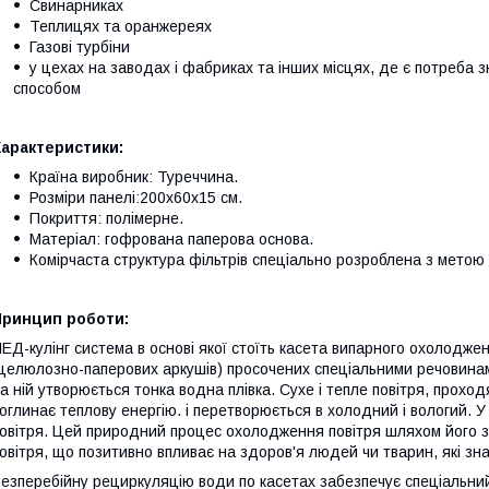
Свинарниках
Теплицях та оранжереях
Газові турбіни
у цехах на заводах і фабриках та інших місцях, де є потреба
способом
Характеристики:
Країна виробник: Туреччина.
Розміри панелі:200х60х15 см.
Покриття: полімерне.
Матеріал: гофрована паперова основа.
Комірчаста структура фільтрів спеціально розроблена з метою
Принцип роботи:
ЕД-кулінг система в основі якої стоїть касета випарного охолодже
целюлозно-паперових аркушів) просочених спеціальними речовинами.
а ній утворюється тонка водна плівка. Сухе і тепле повітря, проход
оглинає теплову енергію. і перетворюється в холодний і вологий. У
овітря. Цей природний процес охолодження повітря шляхом його з
овітря, що позитивно впливає на здоров'я людей чи тварин, які з
езперебійну рециркуляцію води по касетах забезпечує спеціальний