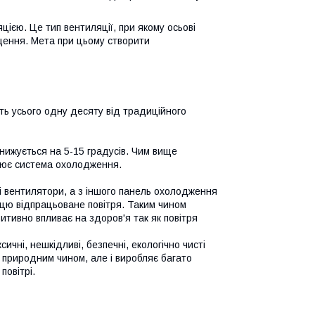
цією. Це тип вентиляції, при якому осьові
щення. Мета при цьому створити
ть усього одну десяту від традиційного
нижується на 5-15 градусів. Чим вище
цює система охолодження.
і вентилятори, а з іншого панель охолодження
ицю відпрацьоване повітря. Таким чином
зитивно впливає на здоров'я так як повітря
сичні, нешкідливі, безпечні, екологічно чисті
 природним чином, але і виробляє багато
повітрі.