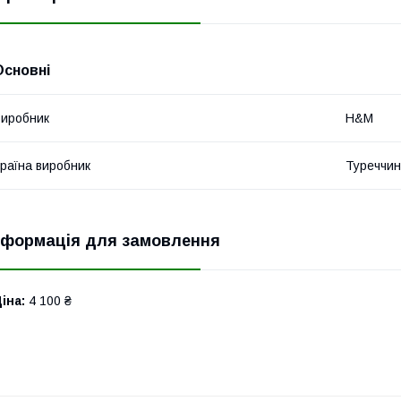
Основні
иробник
H&M
раїна виробник
Туреччи
нформація для замовлення
іна:
4 100 ₴