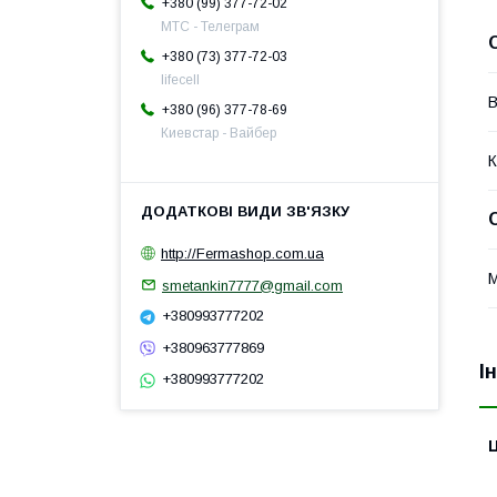
+380 (99) 377-72-02
МТС - Телеграм
+380 (73) 377-72-03
lifecell
В
+380 (96) 377-78-69
Киевстар - Вайбер
К
http://Fermashop.com.ua
М
smetankin7777@gmail.com
+380993777202
+380963777869
І
+380993777202
Ц