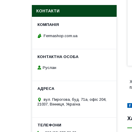
КОНТАКТИ
Fermashop.com.ua
Руслан
Х
п
вул. Пирогова, буд. 71а, офіс 204,
21037, Вінниця, Україна
Х