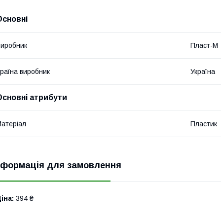
Основні
иробник
Пласт-М
раїна виробник
Україна
Основні атрибути
атеріал
Пластик
нформація для замовлення
іна:
394 ₴