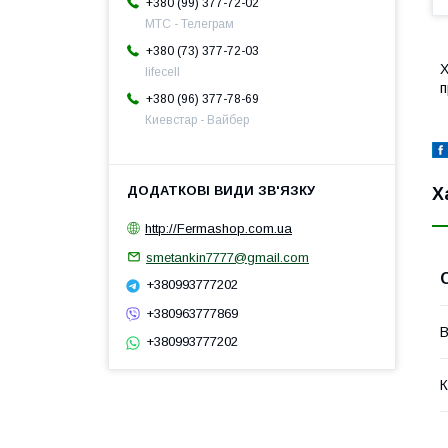
+380 (99) 377-72-02
МТС - Телеграм
+380 (73) 377-72-03
Х
lifecell
п
+380 (96) 377-78-69
Киевстар - Вайбер
Х
http://Fermashop.com.ua
smetankin7777@gmail.com
+380993777202
+380963777869
В
+380993777202
К