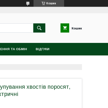
Кошик
Кошик
ЕННЯ ТА ОБМІН
ВІДГУКИ
упування хвостів поросят,
ктричні