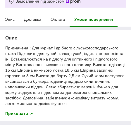
Замовлення під захистом
Опис
Доставка
Оплата
Умови повернення
Опис
Призначена : Для курчат і дрібного сільськогосподарського
птаха Підходить для курей, качок, гусей, індиків, перепелів та
ін. Встановлюється на підлогу для клітинного і підлогового
місту Виготовлена з високоякісного пластику. Висота годівниці:
16 см Ширина нижнього лотка 18,5 см Ширина засипної
горловини 8 см Висота до борту 2,5 см Сухий корм поступово
висипається з бункера годівниці під дією сили тяжіння,
наповнюючи піддон. Легко збирається: верхній бункер для
корму з'єднують із піддоном за допомогою спеціальних
застібок. Довговічна, забезпечує економічну витрату корму,
легко миється та дезінфікується.
Приховати