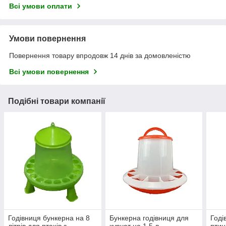
Всі умови оплати
Умови повернення
Повернення товару впродовж 14 днів за домовленістю
Всі умови повернення
Подібні товари компанії
Годівниця бункерна на 8
Бункерна годівниця для
Годі
літрів для птахів з
курчат на 1,5 л.
птиц