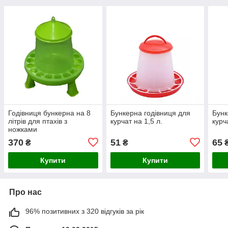
Годівниця бункерна на 8
Бункерна годівниця для
Бунк
літрів для птахів з
курчат на 1,5 л.
курч
ножками
370
51
65
₴
₴
Купити
Купити
Про нас
96% позитивних з 320 відгуків за рік