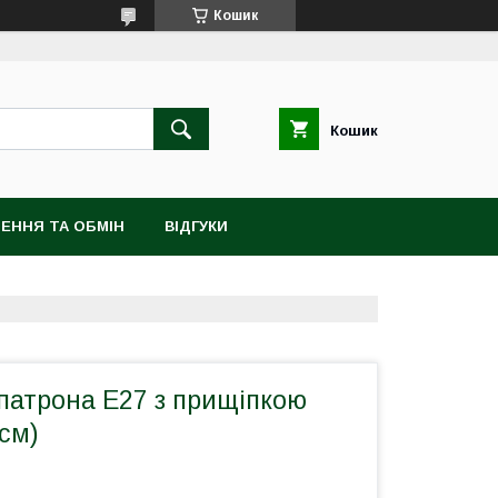
Кошик
Кошик
ЕННЯ ТА ОБМІН
ВІДГУКИ
патрона Е27 з прищіпкою
см)