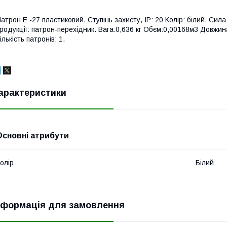
атрон Е -27 пластиковий. Ступінь захисту, IP: 20 Колір: білий. Сил
родукції: патрон-перехідник. Вага:0,636 кг Обєм:0,00168м3 Довжина
ількість патронів: 1.
арактеристики
Основні атрибути
олір
Білий
нформація для замовлення