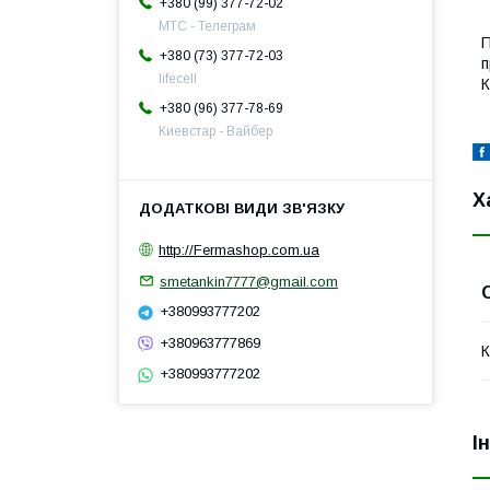
+380 (99) 377-72-02
МТС - Телеграм
П
+380 (73) 377-72-03
п
lifecell
К
+380 (96) 377-78-69
Киевстар - Вайбер
Х
http://Fermashop.com.ua
smetankin7777@gmail.com
+380993777202
+380963777869
К
+380993777202
І