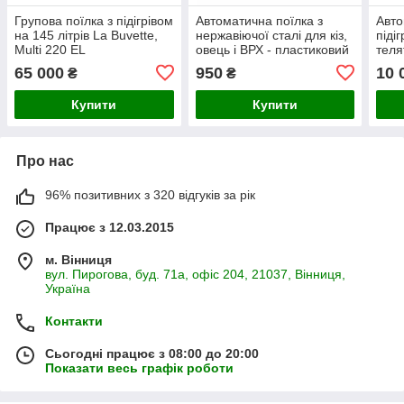
Групова поїлка з підігрівом
Автоматична поїлка з
Авто
на 145 літрів La Buvette,
нержавіючої сталі для кіз,
піді
Multi 220 EL
овець і ВРХ - пластиковий
теля
клапан
130
65 000
950
10 
₴
₴
Купити
Купити
Про нас
96% позитивних з 320 відгуків за рік
Працює з 12.03.2015
м. Вінниця
вул. Пирогова, буд. 71а, офіс 204, 21037, Вінниця,
Україна
Контакти
Сьогодні працює з 08:00 до 20:00
Показати весь графік роботи