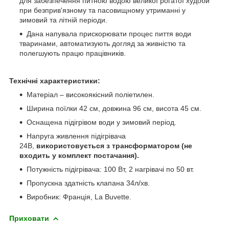
для забезпечення питною водою великої рогатої худоби
при безприв'язному та пасовищному утриманні у
зимовий та літній періоди.
Дана напувала прискорювати процес пиття води
тваринами, автоматизують догляд за живністю та
полегшують працю працівників.
Технічні характеристики:
Матеріал – високоякісний поліетилен.
Ширина поїлки 42 см, довжина 96 см, висота 45 см.
Оснащена підігрівом води у зимовий період.
Напруга живлення підігрівача
24В,
використовується з трансформатором (не
входить у комплект постачання).
Потужність підігрівача: 100 Вт, 2 нагрівачі по 50 вт.
Пропускна здатність клапана 34л/хв.
Виробник: Франція, La Buvette.
Приховати