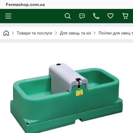
Fermashop.com.ua
Товари та послуги
Для овець та кіз
Поїлки для овец т