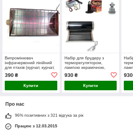
Випромінювач
Набір для брудеру з
Набі
інфрачервоний лінійний
терморегулятором,
терм
для птахів (курчат, курчат,
лампою керамічною,
ламп
курей, перепелів,
патроном, килимком для
патр
390
930
930
₴
₴
бройлера) і тварин
обігріву - №10
обіг
(поросят, свиней)
Купити
Купити
Про нас
96% позитивних з 321 відгука за рік
Працює з 12.03.2015