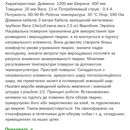
Характеристики: Довжина: 1200 мм Ширина: 400 мм
Товщина: 20 мм Вага: 13 кг Потребляємый струм : 0,4 А
Потужність: 80-90 Вт Робоча температура: 30 °C Опір: 590 Ом
Довжина кабелю 3 метри Кабель захищений металевою
трубкою Вага 13кг(об'ємна вага 2,5 кг) Виробник: Україна
Нагрівальна поверхня призначена для використання при
розведенні і вирощуванні тварин, а як монтується в підлогу
нагрівального елемента. Вона дозволяє створити більш
комфортні умови утримання тварин, знизити падіж
молодняку, знизити витрати при вирощуванні поголів'я за
рахунок зниження захворюваності тварин. Можливе
регулювання температури поверхні за допомогою
терморегулятора. Пристрій поверхні: Складається з
нагрівального елемента, армуючого шару теплоізоляційного
шару, які герметично залиті в полімерний зовнішній шар.
Назовні вироби виведений кабель живлення і зовнішній
штуцер з різьбою 1/2. Принцип роботи: Встановлюємо
килимок на підлогу де повинен бути обігрів тварин,
прикручуємо його або закріплюємо на клей, та підключаємо
до мережі. Також використовується: На свинофермах на
птахофермах в телятниках для обігріву собак і т. д. складських
приміщеннях та інших цілях
Приховати