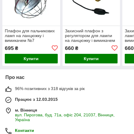
Плафон для пальчикових
Захисний плафон з
Захи
ламп на ланцюжку і
регулятором для лампи
ламп
вимикачем №7
на ланцюжку і вимикачем
вим
№4
695
660
660
₴
₴
Купити
Купити
Про нас
96% позитивних з 318 відгуків за рік
Працює з 12.03.2015
м. Вінниця
вул. Пирогова, буд. 71а, офіс 204, 21037, Вінниця,
Україна
Контакти