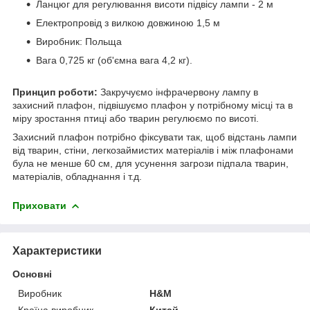
Ланцюг для регулювання висоти підвісу лампи - 2 м
Електропровід з вилкою довжиною 1,5 м
Виробник: Польща
Вага 0,725 кг (об'ємна вага 4,2 кг).
Принцип роботи:
Закручуємо інфрачервону лампу в
захисний плафон, підвішуємо плафон у потрібному місці та в
міру зростання птиці або тварин регулюємо по висоті.
Захисний плафон потрібно фіксувати так, щоб відстань лампи
від тварин, стіни, легкозаймистих матеріалів і між плафонами
була не менше 60 см, для усунення загрози підпала тварин,
матеріалів, обладнання і т.д.
Приховати
Характеристики
Основні
Виробник
H&M
Країна виробник
Китай