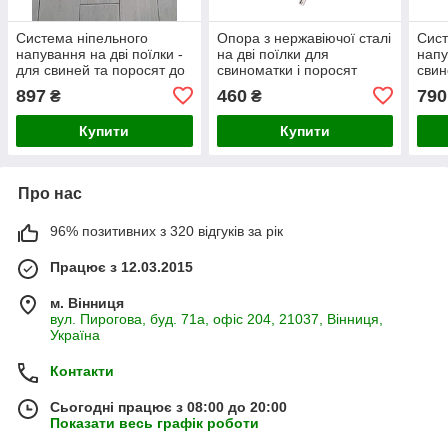
Система ніпельного
Опора з нержавіючої сталі
Сист
напування на дві поїлки -
на дві поїлки для
напу
для свиней та поросят до
свиноматки і поросят
свин
30 кг з нержавіючої сталі -
120 
897
460
790
₴
₴
опора не регулюється за
- оп
висотою
вис
Купити
Купити
Про нас
96% позитивних з 320 відгуків за рік
Працює з 12.03.2015
м. Вінниця
вул. Пирогова, буд. 71а, офіс 204, 21037, Вінниця,
Україна
Контакти
Сьогодні працює з 08:00 до 20:00
Показати весь графік роботи