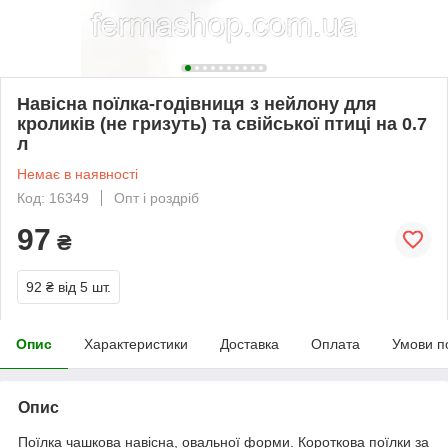
Навісна поїлка-годівниця з нейлону для
кроликів (не гризуть) та свійської птиці на 0.7
л
Немає в наявності
Код: 16349
Опт і роздріб
97
₴
92 ₴
від 5 шт.
Опис
Характеристики
Доставка
Оплата
Умови п
Опис
Поїлка чашкова навісна, овальної форми. Короткова поїлки за