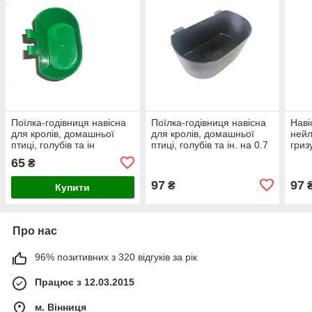
Поїлка-годівниця навісна
Поїлка-годівниця навісна
Наві
для кролів, домашньої
для кролів, домашньої
нейл
птиці, голубів та ін
птиці, голубів та ін. на 0.7
гриз
(велика)0.5 л
л
на 0
65
₴
97
97
₴
Купити
Про нас
96% позитивних з 320 відгуків за рік
Працює з 12.03.2015
м. Вінниця