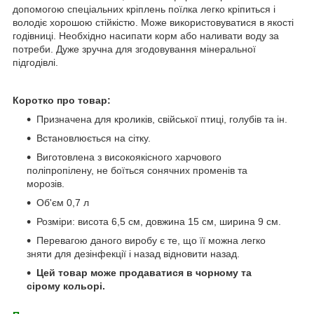
допомогою спеціальних кріплень поїлка легко кріпиться і
володіє хорошою стійкістю. Може використовуватися в якості
годівниці. Необхідно насипати корм або наливати воду за
потреби. Дуже зручна для згодовування мінеральної
підгодівлі.
Коротко про товар:
Призначена для кроликів, свійської птиці, голубів та ін.
Встановлюється на сітку.
Виготовлена ​​з високоякісного харчового
поліпропілену, не боїться сонячних променів та
морозів.
Об'єм 0,7 л
Розміри: висота 6,5 см, довжина 15 см, ширина 9 см.
Перевагою даного виробу є те, що її можна легко
зняти для дезінфекції і назад відновити назад.
Цей товар може продаватися в чорному та
сірому кольорі.