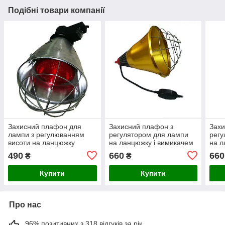
Подібні товари компанії
Захисний плафон для
Захисний плафон з
Захи
лампи з регулюванням
регулятором для лампи
регу
висоти на ланцюжку
на ланцюжку і вимикачем
на л
№4
№4
490
660
660
₴
₴
Купити
Купити
Про нас
96% позитивних з 318 відгуків за рік