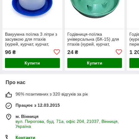
Вакуумна поїлка 3 літри з
Годівниця-поїлка
Годі
засувкою для птахів
універсальна (БК-15) для
(кур
(курей, курчат, курчат,
птахів (курей, курчат,
пере
перепелів, індиків,
курчат, перепелів, індиків,
брой
96
24
1 2
₴
₴
бройлерів, качок, гусей).
бройлерів, качок, гусей
оцин
Купити
Купити
Про нас
96% позитивних з 320 відгуків за рік
Працює з 12.03.2015
м. Вінниця
вул. Пирогова, буд. 71а, офіс 204, 21037, Вінниця,
Україна
Контакти