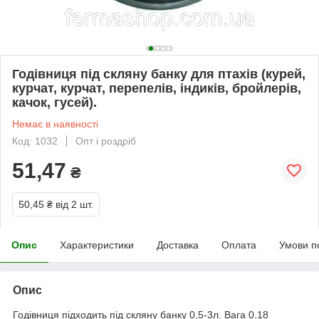
Годівниця під скляну банку для птахів (курей,
курчат, курчат, перепелів, індиків, бройлерів,
качок, гусей).
Немає в наявності
Код: 1032
Опт і роздріб
51,47
₴
50,45 ₴
від 2 шт.
Опис
Характеристики
Доставка
Оплата
Умови п
Опис
Годівниця підходить під скляну банку 0,5-3л. Вага 0,18