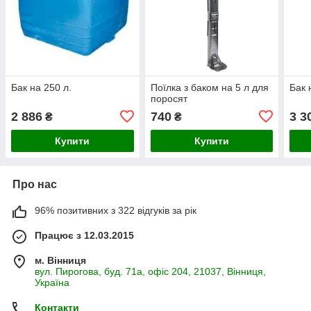
Бак на 250 л.
Поїлка з баком на 5 л для
Бак 
поросят
2 886
740
3 3
₴
₴
Купити
Купити
Про нас
96% позитивних з 322 відгуків за рік
Працює з 12.03.2015
м. Вінниця
вул. Пирогова, буд. 71а, офіс 204, 21037, Вінниця,
Україна
Контакти