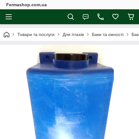
Fermashop.com.ua
Товари та послуги
Для птахів
Баки та ємності
Бак