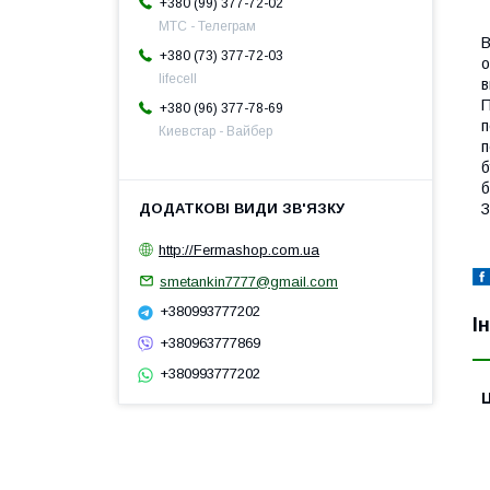
+380 (99) 377-72-02
МТС - Телеграм
В
+380 (73) 377-72-03
о
lifecell
в
П
+380 (96) 377-78-69
п
Киевстар - Вайбер
п
б
б
З
http://Fermashop.com.ua
smetankin7777@gmail.com
+380993777202
І
+380963777869
+380993777202
Ц