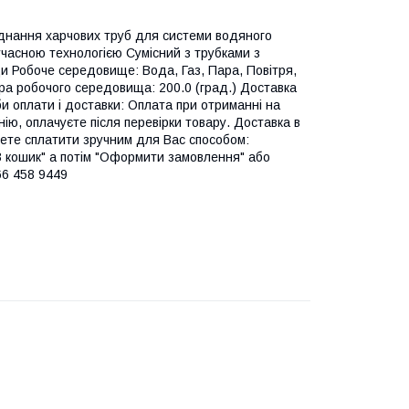
днання харчових труб для системи водяного
часною технологією Сумісний з трубками з
оди Робоче середовище: Вода, Газ, Пара, Повітря,
ра робочого середовища: 200.0 (град.) Доставка
и оплати і доставки: Оплата при отриманні на
ію, оплачуєте після перевірки товару. Доставка в
жете сплатити зручним для Вас способом:
"В кошик" а потім "Оформити замовлення" або
66 458 9449