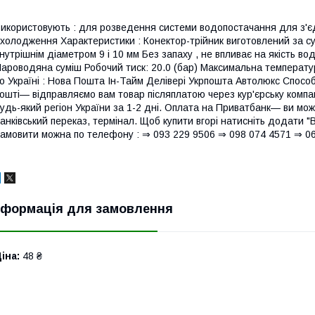
икористовують : для розведення системи водопостачання для з'є
холодження Характеристики : Конектор-трійник виготовлений за су
нутрішнім діаметром 9 і 10 мм Без запаху , не впливає на якість в
ароводяна суміш Робочий тиск: 20.0 (бар) Максимальна температу
о Україні : Нова Пошта Ін-Тайм Делівері Укрпошта Автолюкс Способ
ошті— відправляємо вам товар післяплатою через кур'єрську компан
удь-який регіон України за 1-2 дні. Оплата на Приватбанк— ви мо
анківський переказ, термінал. Щоб купити вгорі натисніть додати 
амовити можна по телефону : ⇒ 093 229 9506 ⇒ 098 074 4571 ⇒ 0
нформація для замовлення
іна:
48 ₴