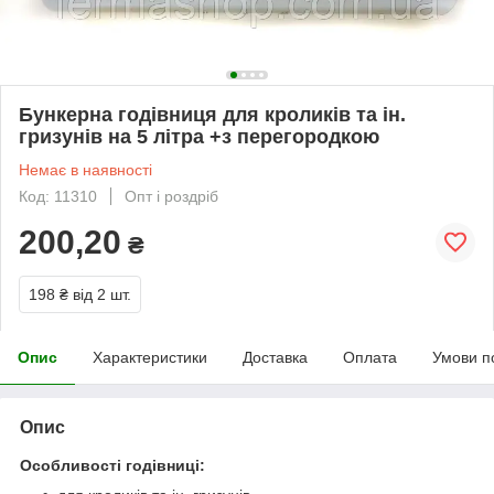
Бункерна годівниця для кроликів та ін.
гризунів на 5 літра +з перегородкою
Немає в наявності
Код: 11310
Опт і роздріб
200,20
₴
198 ₴
від 2 шт.
Опис
Характеристики
Доставка
Оплата
Умови п
Опис
Особливості годівниці: