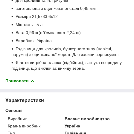
для кроликів та ін. гризунів
виготовлена з оцинкованої сталі 0,45 мм
Розміри 21,5х33.6х12.
Місткість - 5 л.
Вага 0,96 кг(об'ємна вага 2,24 кг).
Виробник: Україна
Годівниця для кроликів, бункерного типу (навісні,
наружні) з оцинкованої жерсті. Для засипи зерносуміші.
Є анти вигрібна планка (відбійник), загнута всередину
годівниці, що виключає викиду зерна.
Приховати
Характеристики
Основні
Виробник
Власне виробництво
Країна виробник
Україна
Тип
Годівниця