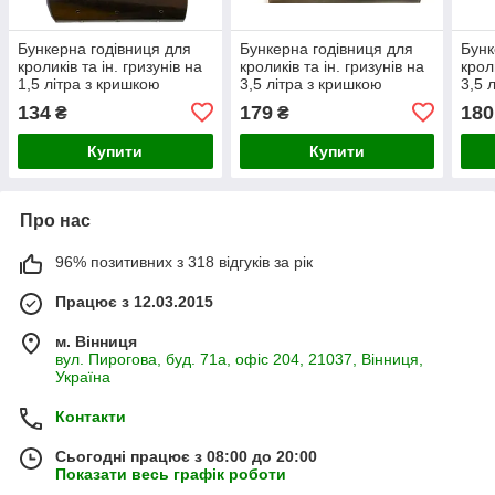
Бункерна годівниця для
Бункерна годівниця для
Бунк
кроликів та ін. гризунів на
кроликів та ін. гризунів на
крол
1,5 літра з кришкою
3,5 літра з кришкою
3,5 
134
179
180
₴
₴
Купити
Купити
Про нас
96% позитивних з 318 відгуків за рік
Працює з 12.03.2015
м. Вінниця
вул. Пирогова, буд. 71а, офіс 204, 21037, Вінниця,
Україна
Контакти
Сьогодні працює з 08:00 до 20:00
Показати весь графік роботи