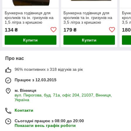
Бункерна годівниця для
Бункерна годівниця для
Бунк
кроликів та ін. гризунів на
кроликів та ін. гризунів на
крол
1,5 літра з кришкою
3,5 літра з кришкою
3,5 
134
179
180
₴
₴
Купити
Купити
Про нас
96% позитивних з 318 відгуків за рік
Працює з 12.03.2015
м. Вінниця
вул. Пирогова, буд. 71а, офіс 204, 21037, Вінниця,
Україна
Контакти
Сьогодні працює з 08:00 до 20:00
Показати весь графік роботи