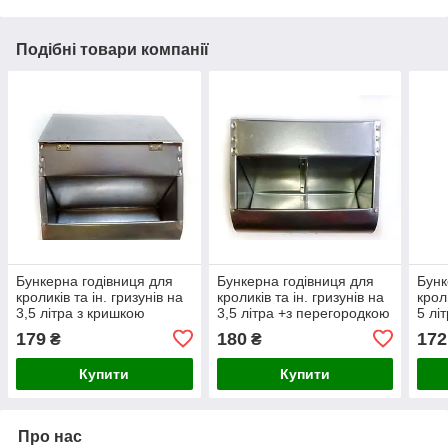
Подібні товари компанії
Бункерна годівниця для
Бункерна годівниця для
Бунк
кроликів та ін. гризунів на
кроликів та ін. гризунів на
крол
3,5 літра з кришкою
3,5 літра +з перегородкою
5 лі
179
180
172
₴
₴
Купити
Купити
Про нас