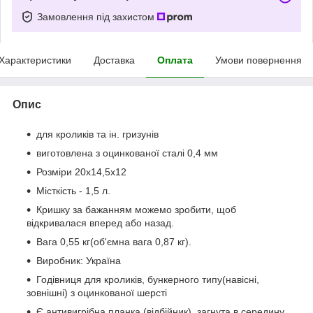
Замовлення під захистом
Характеристики
Доставка
Оплата
Умови повернення
Опис
для кроликів та ін. гризунів
виготовлена ​​з оцинкованої сталі 0,4 мм
Розміри 20х14,5х12
Місткість - 1,5 л.
Кришку за бажанням можемо зробити, щоб
відкривалася вперед або назад.
Вага 0,55 кг(об'ємна вага 0,87 кг).
Виробник: Україна
Годівниця для кроликів, бункерного типу(навісні,
зовнішні) з оцинкованої шерсті
Є антивигрібна планка (відбійник), загнута в середину