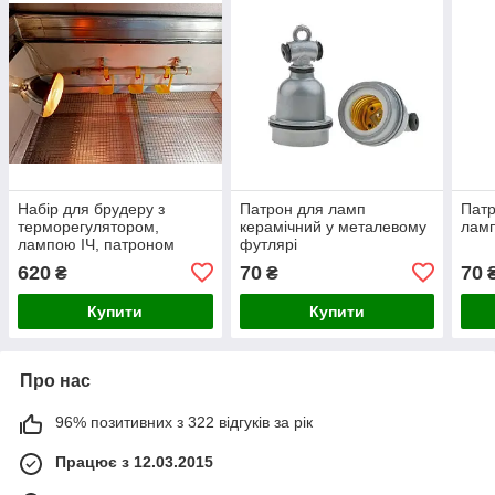
Набір для брудеру з
Патрон для ламп
Патр
терморегулятором,
керамічний у металевому
лам
лампою ІЧ, патроном
футлярі
керамічним - №1
620
70
70
₴
₴
Купити
Купити
Про нас
96% позитивних з 322 відгуків за рік
Працює з 12.03.2015