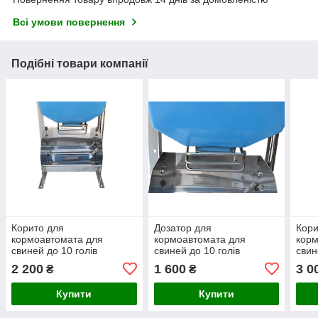
Всі умови повернення
Подібні товари компанії
Корито для
Дозатор для
Кори
кормоавтомата для
кормоавтомата для
корм
свиней до 10 голів
свиней до 10 голів
свин
двоб
2 200
1 600
3 0
₴
₴
Купити
Купити