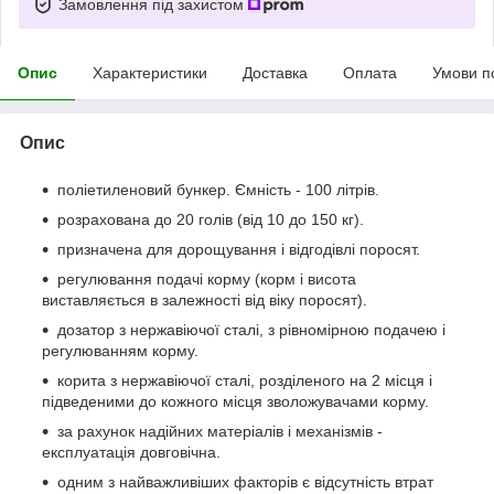
Замовлення під захистом
Опис
Характеристики
Доставка
Оплата
Умови п
Опис
поліетиленовий бункер. Ємність - 100 літрів.
розрахована до 20 голів (від 10 до 150 кг).
призначена для дорощування і відгодівлі поросят.
регулювання подачі корму (корм і висота
виставляється в залежності від віку поросят).
дозатор з нержавіючої сталі, з рівномірною подачею і
регулюванням корму.
корита з нержавіючої сталі, розділеного на 2 місця і
підведеними до кожного місця зволожувачами корму.
за рахунок надійних матеріалів і механізмів -
експлуатація довговічна.
одним з найважливіших факторів є відсутність втрат