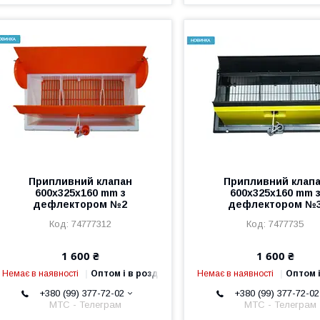
Припливний клапан
Припливний клап
600x325х160 mm з
600x325х160 mm 
дефлектором №2
дефлектором №
74777312
7477735
1 600 ₴
1 600 ₴
Немає в наявності
Оптом і в роздріб
Немає в наявності
Оптом і
+380 (99) 377-72-02
+380 (99) 377-72-02
МТС - Телеграм
МТС - Телеграм