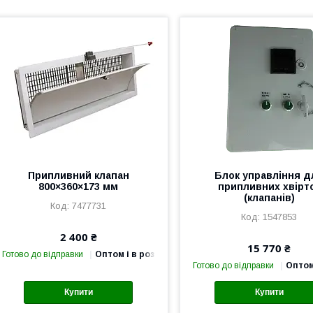
Припливний клапан
Блок управління д
800×360×173 мм
припливних хвірт
(клапанів)
7477731
1547853
2 400 ₴
15 770 ₴
Готово до відправки
Оптом і в роздріб
Готово до відправки
Оптом
Купити
Купити